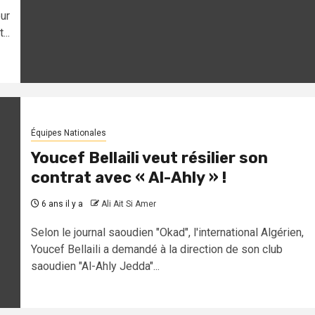
eur
..
Équipes Nationales
Youcef Bellaili veut résilier son
contrat avec « Al-Ahly » !
6 ans il y a
Ali Ait Si Amer
Selon le journal saoudien "Okad", l'international Algérien,
Youcef Bellaili a demandé à la direction de son club
saoudien "Al-Ahly Jedda"...