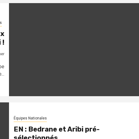
s
ux
 !
mer
pe
..
Équipes Nationales
EN : Bedrane et Aribi pré-
sélectionnés