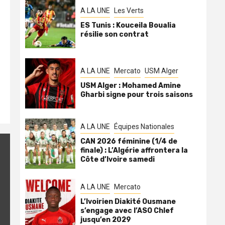
A LA UNE
Les Verts
ES Tunis : Kouceila Boualia
résilie son contrat
A LA UNE
Mercato
USM Alger
USM Alger : Mohamed Amine
Gharbi signe pour trois saisons
A LA UNE
Équipes Nationales
CAN 2026 féminine (1/4 de
finale) : L’Algérie affrontera la
Côte d’Ivoire samedi
A LA UNE
Mercato
L’Ivoirien Diakité Ousmane
s’engage avec l’ASO Chlef
jusqu’en 2029