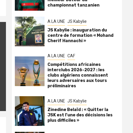
championnat tanzanien
A LA UNE
JS Kabylie
JS Kabylie : inauguration du
centre de formation « Mohand
Cherif Hannachi »
A LA UNE
CAF
Compétitions africaines
interclubs 2026-2027 : les
clubs algériens connaissent
leurs adversaires aux tours
préliminaires
A LA UNE
JS Kabylie
Zinedine Belaïd : « Quitter la
JSK est l’une des décisions les
plus difficiles »