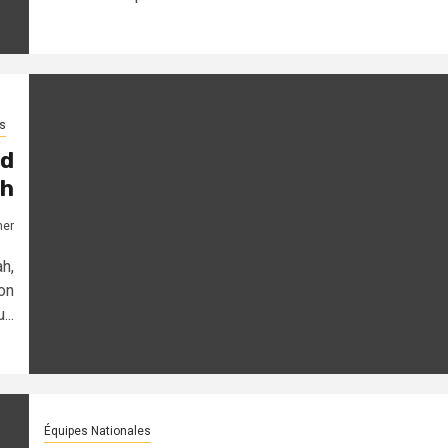
s
ad
ah
mer
h,
on
...
Équipes Nationales