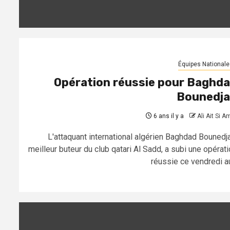
Équipes Nationale
Opération réussie pour Baghd
Bounedj
6 ans il y a
Ali Ait Si A
L'attaquant international algérien Baghdad Bounedja
meilleur buteur du club qatari Al Sadd, a subi une opérati
réussie ce vendredi au