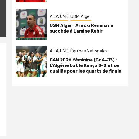
A LA UNE
USM Alger
USM Alger : Arezki Remmane
succède à Lamine Kebir
A LA UNE
Équipes Nationales
CAN 2026 féminine (Gr A-J3) :
L’Algérie bat le Kenya 2-0 et se
qualifie pour les quarts de finale