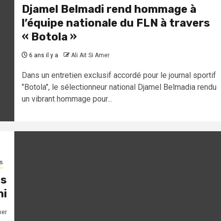
Djamel Belmadi rend hommage à
l’équipe nationale du FLN à travers
« Botola »
6 ans il y a
Ali Ait Si Amer
Dans un entretien exclusif accordé pour le journal sportif
"Botola", le sélectionneur national Djamel Belmadia rendu
un vibrant hommage pour...
s
es
ni
mer