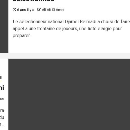
6 ans il y a
Ali Ait Si Amer
Le sélectionneur national Djamel Belmadi a choisi de faire
appel à une trentaine de joueurs, une liste elargie pour
preparer...
l
ni
mer
era
du
..