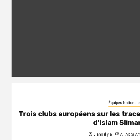
Équipes Nationale
Trois clubs européens sur les trac
d’Islam Slima
6 ans il y a
Ali Ait Si A