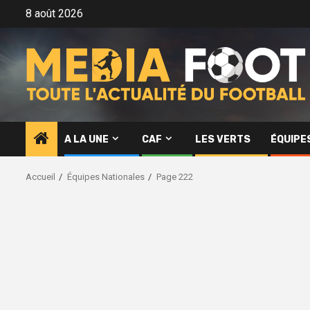
Aller
8 août 2026
au
contenu
A LA UNE
CAF
LES VERTS
ÉQUIPE
Accueil
Équipes Nationales
Page 222