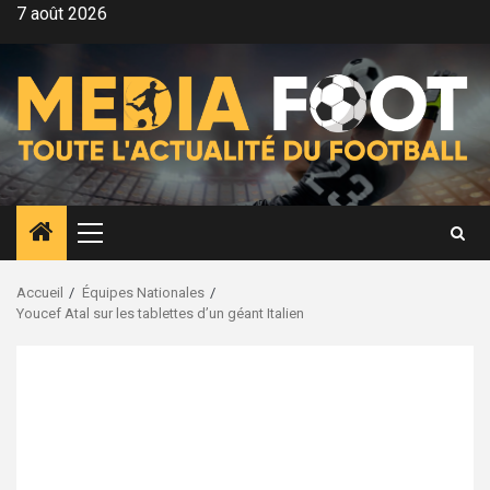
Aller
7 août 2026
au
contenu
Menu
principal
Accueil
Équipes Nationales
Youcef Atal sur les tablettes d’un géant Italien