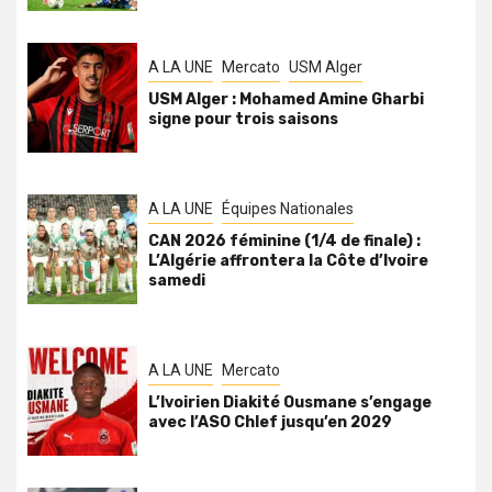
A LA UNE
Mercato
USM Alger
USM Alger : Mohamed Amine Gharbi
signe pour trois saisons
A LA UNE
Équipes Nationales
CAN 2026 féminine (1/4 de finale) :
L’Algérie affrontera la Côte d’Ivoire
samedi
A LA UNE
Mercato
L’Ivoirien Diakité Ousmane s’engage
avec l’ASO Chlef jusqu’en 2029