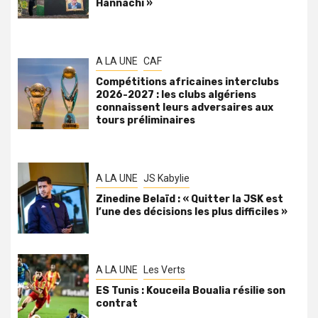
Hannachi »
A LA UNE
CAF
Compétitions africaines interclubs
2026-2027 : les clubs algériens
connaissent leurs adversaires aux
tours préliminaires
A LA UNE
JS Kabylie
Zinedine Belaïd : « Quitter la JSK est
l’une des décisions les plus difficiles »
A LA UNE
Les Verts
ES Tunis : Kouceila Boualia résilie son
contrat