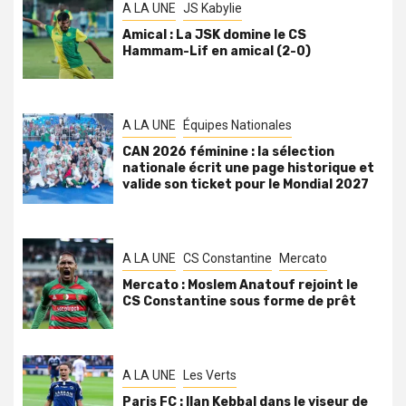
A LA UNE
JS Kabylie
Amical : La JSK domine le CS
Hammam-Lif en amical (2-0)
A LA UNE
Équipes Nationales
CAN 2026 féminine : la sélection
nationale écrit une page historique et
valide son ticket pour le Mondial 2027
A LA UNE
CS Constantine
Mercato
Mercato : Moslem Anatouf rejoint le
CS Constantine sous forme de prêt
A LA UNE
Les Verts
Paris FC : Ilan Kebbal dans le viseur de