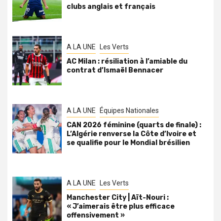
clubs anglais et français
A LA UNE
Les Verts
AC Milan : résiliation à l’amiable du
contrat d’Ismaël Bennacer
A LA UNE
Équipes Nationales
CAN 2026 féminine (quarts de finale) :
L’Algérie renverse la Côte d’Ivoire et
se qualifie pour le Mondial brésilien
A LA UNE
Les Verts
Manchester City | Aït-Nouri :
« J’aimerais être plus efficace
offensivement »