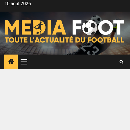
Aller
10 août 2026
au
contenu
Menu
principal