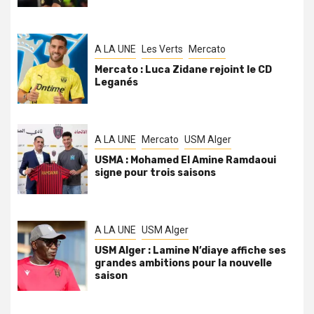
A LA UNE
Les Verts
Mercato
Mercato : Luca Zidane rejoint le CD
Leganés
A LA UNE
Mercato
USM Alger
USMA : Mohamed El Amine Ramdaoui
signe pour trois saisons
A LA UNE
USM Alger
USM Alger : Lamine N’diaye affiche ses
grandes ambitions pour la nouvelle
saison