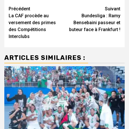
Navigation
Précédent
Suivant
La CAF procède au
Bundesliga : Ramy
d’article
versement des primes
Bensebaini passeur et
des Compétitions
buteur face à Frankfurt !
Interclubs
ARTICLES SIMILAIRES :