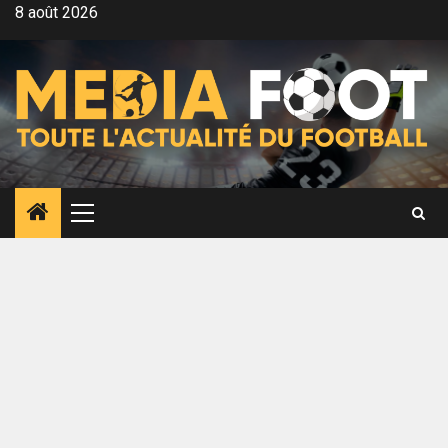
Aller
8 août 2026
au
contenu
Menu
principal