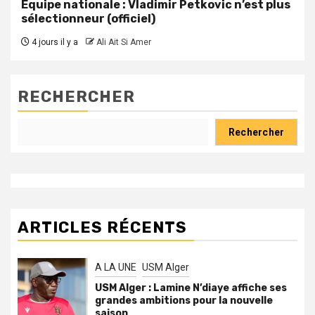
Équipe nationale : Vladimir Petkovic n’est plus
sélectionneur (officiel)
4 jours il y a
Ali Ait Si Amer
RECHERCHER
Rechercher
ARTICLES RÉCENTS
A LA UNE
USM Alger
USM Alger : Lamine N’diaye affiche ses
grandes ambitions pour la nouvelle
saison