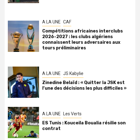
A LA UNE
CAF
Compétitions africaines interclubs
2026-2027 : les clubs algériens
connaissent leurs adversaires aux
tours préliminaires
A LA UNE
JS Kabylie
Zinedine Belaïd : « Quitter la JSK est
l’une des décisions les plus difficiles »
A LA UNE
Les Verts
ES Tunis : Kouceila Boualia résilie son
contrat