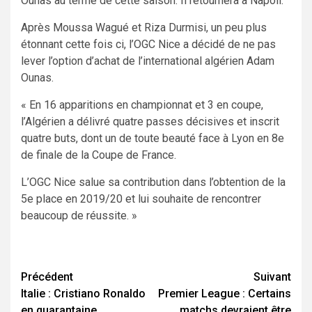
Ounas au terme de cette saison. Il retournera à Napoli.
Après Moussa Wagué et Riza Durmisi, un peu plus
étonnant cette fois ci, l’OGC Nice a décidé de ne pas
lever l’option d’achat de l’international algérien Adam
Ounas.
« En 16 apparitions en championnat et 3 en coupe,
l’Algérien a délivré quatre passes décisives et inscrit
quatre buts, dont un de toute beauté face à Lyon en 8e
de finale de la Coupe de France.
L’OGC Nice salue sa contribution dans l’obtention de la
5e place en 2019/20 et lui souhaite de rencontrer
beaucoup de réussite. »
Navigation
Précédent
Suivant
Italie : Cristiano Ronaldo
Premier League : Certains
d’article
en quarantaine
matchs devraient être