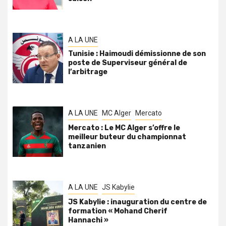
A LA UNE
Tunisie : Haimoudi démissionne de son
poste de Superviseur général de
l’arbitrage
A LA UNE
MC Alger
Mercato
Mercato : Le MC Alger s’offre le
meilleur buteur du championnat
tanzanien
A LA UNE
JS Kabylie
JS Kabylie : inauguration du centre de
formation « Mohand Cherif
Hannachi »