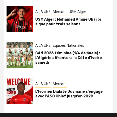
A LA UNE
Mercato
USM Alger
USM Alger : Mohamed Amine Gharbi
signe pour trois saisons
A LA UNE
Équipes Nationales
CAN 2026 féminine (1/4 de finale) :
L’Algérie affrontera la Côte d’Ivoire
samedi
A LA UNE
Mercato
L’Ivoirien Diakité Ousmane s’engage
avec l’ASO Chlef jusqu’en 2029