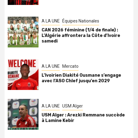
A LA UNE
Équipes Nationales
CAN 2026 féminine (1/4 de finale) :
L’Algérie affrontera la Côte d’Ivoire
samedi
A LA UNE
Mercato
L’Ivoirien Diakité Ousmane s’engage
avec l’ASO Chlef jusqu’en 2029
A LA UNE
USM Alger
USM Alger : Arezki Remmane succède
à Lamine Kebir