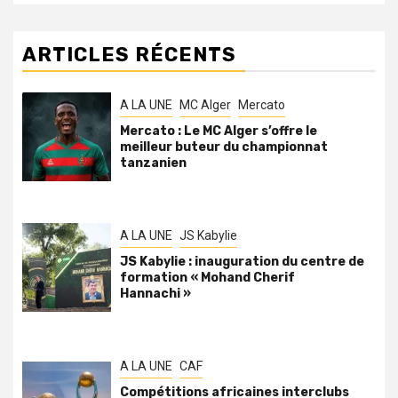
ARTICLES RÉCENTS
A LA UNE
MC Alger
Mercato
Mercato : Le MC Alger s’offre le
meilleur buteur du championnat
tanzanien
A LA UNE
JS Kabylie
JS Kabylie : inauguration du centre de
formation « Mohand Cherif
Hannachi »
A LA UNE
CAF
Compétitions africaines interclubs