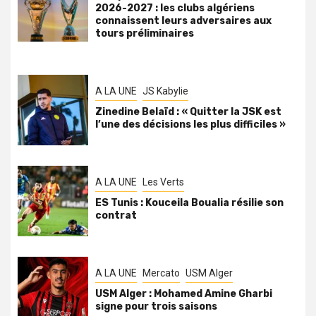
2026-2027 : les clubs algériens
connaissent leurs adversaires aux
tours préliminaires
A LA UNE
JS Kabylie
Zinedine Belaïd : « Quitter la JSK est
l’une des décisions les plus difficiles »
A LA UNE
Les Verts
ES Tunis : Kouceila Boualia résilie son
contrat
A LA UNE
Mercato
USM Alger
USM Alger : Mohamed Amine Gharbi
signe pour trois saisons