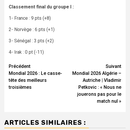
Classement final du groupe I :
1- France : 9 pts (+8)
2- Norvège : 6 pts (+1)
3- Sénégal : 3 pts (+2)
4- Irak : 0 pt (-11)
Navigation
Précédent
Suivant
Mondial 2026 : Le casse-
Mondial 2026 Algérie –
d’article
tête des meilleurs
Autriche | Vladimir
troisièmes
Petkovic : « Nous ne
jouerons pas pour le
match nul »
ARTICLES SIMILAIRES :