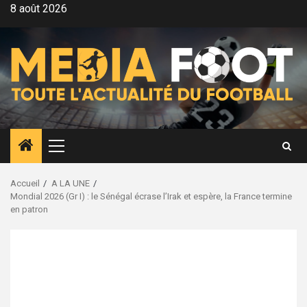
Aller
8 août 2026
au
contenu
Menu
principal
Accueil
A LA UNE
Mondial 2026 (Gr I) : le Sénégal écrase l’Irak et espère, la France termine
en patron