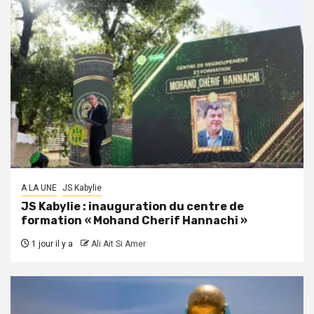
A LA UNE
JS Kabylie
JS Kabylie : inauguration du centre de
formation « Mohand Cherif Hannachi »
1 jour il y a
Ali Ait Si Amer