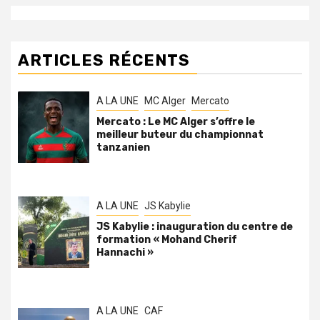
ARTICLES RÉCENTS
A LA UNE
MC Alger
Mercato
Mercato : Le MC Alger s’offre le
meilleur buteur du championnat
tanzanien
A LA UNE
JS Kabylie
JS Kabylie : inauguration du centre de
formation « Mohand Cherif
Hannachi »
A LA UNE
CAF