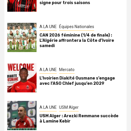
signe pour trois saisons
A LA UNE
Équipes Nationales
CAN 2026 féminine (1/4 de finale) :
L’Algérie affrontera la Côte d’Ivoire
samedi
A LA UNE
Mercato
L’Ivoirien Diakité Ousmane s’engage
avec l’ASO Chlef jusqu’en 2029
A LA UNE
USM Alger
USM Alger : Arezki Remmane succède
à Lamine Kebir