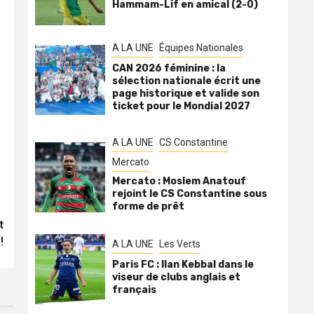
Hammam-Lif en amical (2-0)
A LA UNE
Équipes Nationales
CAN 2026 féminine : la
sélection nationale écrit une
page historique et valide son
ticket pour le Mondial 2027
A LA UNE
CS Constantine
Mercato
Mercato : Moslem Anatouf
rejoint le CS Constantine sous
forme de prêt
t
!
A LA UNE
Les Verts
Paris FC : Ilan Kebbal dans le
viseur de clubs anglais et
français