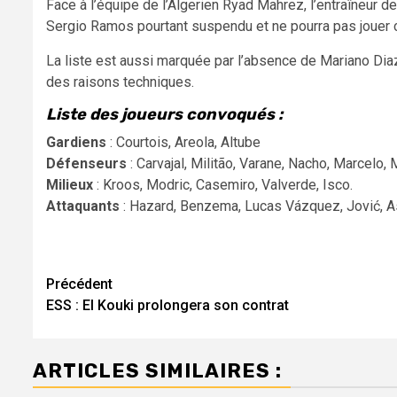
Face à l’équipe de l’Algerien Ryad Mahrez, l’entraîneur
Sergio Ramos pourtant suspendu et ne pourra pas jouer c
La liste est aussi marquée par l’absence de Mariano Diaz
des raisons techniques.
Liste des joueurs convoqués :
Gardiens
: Courtois, Areola, Altube
Défenseurs
: Carvajal, Militão, Varane, Nacho, Marcelo,
Milieux
: Kroos, Modric, Casemiro, Valverde, Isco.
Attaquants
: Hazard, Benzema, Lucas Vázquez, Jović, As
Navigation
Précédent
ESS : El Kouki prolongera son contrat
d’article
ARTICLES SIMILAIRES :