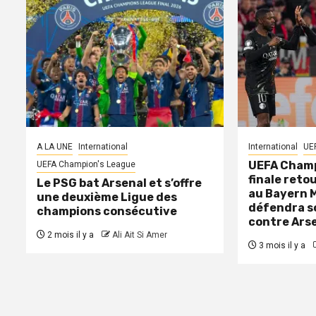
A LA UNE
International
International
UE
UEFA Champ
UEFA Champion's League
finale retou
Le PSG bat Arsenal et s’offre
au Bayern 
une deuxième Ligue des
défendra so
champions consécutive
contre Ars
2 mois il y a
Ali Ait Si Amer
3 mois il y a