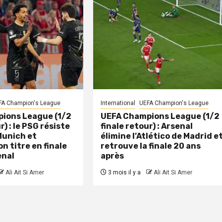
FA Champion's League
International
UEFA Champion's League
ions League (1/2
UEFA Champions League (1/2
r) : le PSG résiste
finale retour) : Arsenal
Munich et
élimine l’Atlético de Madrid e
n titre en finale
retrouve la finale 20 ans
enal
après
Ali Ait Si Amer
3 mois il y a
Ali Ait Si Amer