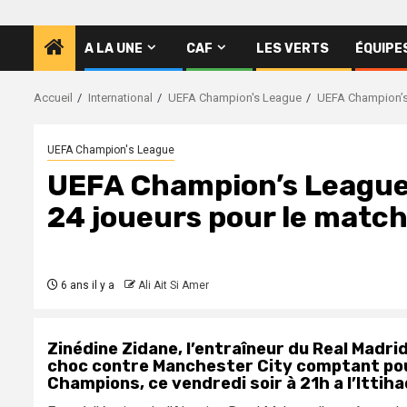
A LA UNE
CAF
LES VERTS
ÉQUIPE
Accueil
International
UEFA Champion's League
UEFA Champion’s 
UEFA Champion's League
UEFA Champion’s League 
24 joueurs pour le match
6 ans il y a
Ali Ait Si Amer
Zinédine Zidane, l’entraîneur du Real Madri
choc contre Manchester City comptant pour
Champions, ce vendredi soir à 21h a l’Ittih