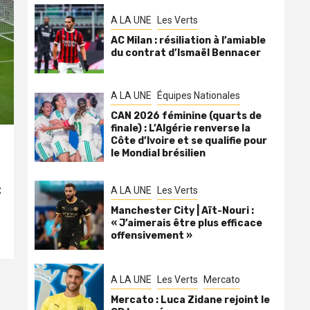
A LA UNE
Les Verts
AC Milan : résiliation à l’amiable
du contrat d’Ismaël Bennacer
A LA UNE
Équipes Nationales
CAN 2026 féminine (quarts de
finale) : L’Algérie renverse la
Côte d’Ivoire et se qualifie pour
le Mondial brésilien
t
A LA UNE
Les Verts
Manchester City | Aït-Nouri :
« J’aimerais être plus efficace
offensivement »
A LA UNE
Les Verts
Mercato
Mercato : Luca Zidane rejoint le