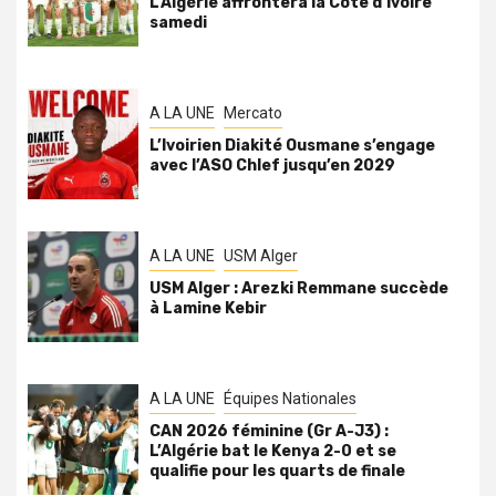
L’Algérie affrontera la Côte d’Ivoire
samedi
A LA UNE
Mercato
L’Ivoirien Diakité Ousmane s’engage
avec l’ASO Chlef jusqu’en 2029
A LA UNE
USM Alger
USM Alger : Arezki Remmane succède
à Lamine Kebir
A LA UNE
Équipes Nationales
CAN 2026 féminine (Gr A-J3) :
L’Algérie bat le Kenya 2-0 et se
qualifie pour les quarts de finale