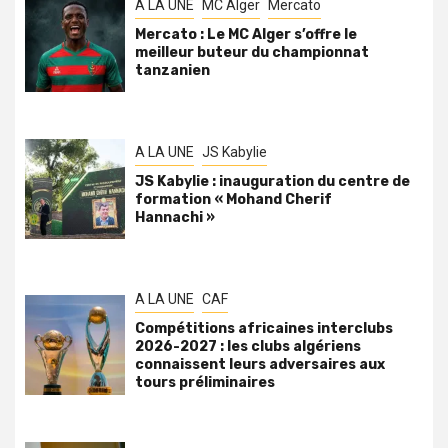
A LA UNE
MC Alger
Mercato
Mercato : Le MC Alger s’offre le
meilleur buteur du championnat
tanzanien
A LA UNE
JS Kabylie
JS Kabylie : inauguration du centre de
formation « Mohand Cherif
Hannachi »
A LA UNE
CAF
Compétitions africaines interclubs
2026-2027 : les clubs algériens
connaissent leurs adversaires aux
tours préliminaires