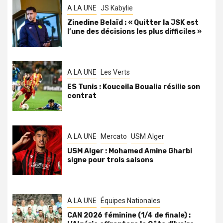
A LA UNE
JS Kabylie
Zinedine Belaïd : « Quitter la JSK est
l’une des décisions les plus difficiles »
A LA UNE
Les Verts
ES Tunis : Kouceila Boualia résilie son
contrat
A LA UNE
Mercato
USM Alger
USM Alger : Mohamed Amine Gharbi
signe pour trois saisons
A LA UNE
Équipes Nationales
CAN 2026 féminine (1/4 de finale) :