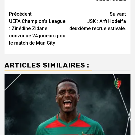
Navigation
Précédent
Suivant
UEFA Champion’s League
JSK : Arfi Hodeifa
d’article
: Zinédine Zidane
deuxième recrue estivale.
convoque 24 joueurs pour
le match de Man City !
ARTICLES SIMILAIRES :