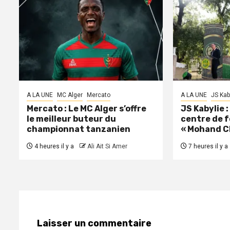
A LA UNE
MC Alger
Mercato
A LA UNE
JS Kab
Mercato : Le MC Alger s’offre
JS Kabylie 
le meilleur buteur du
centre de 
championnat tanzanien
« Mohand C
4 heures il y a
Ali Ait Si Amer
7 heures il y a
Laisser un commentaire