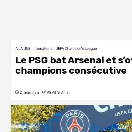
A LA UNE
International
UEFA Champion's League
Le PSG bat Arsenal et s’
champions consécutive
2 mois il y a
Ali Ait Si Amer