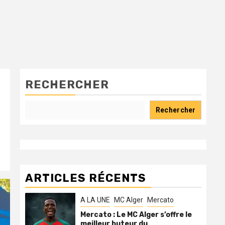
RECHERCHER
Rechercher
ARTICLES RÉCENTS
A LA UNE
MC Alger
Mercato
Mercato : Le MC Alger s’offre le
meilleur buteur du