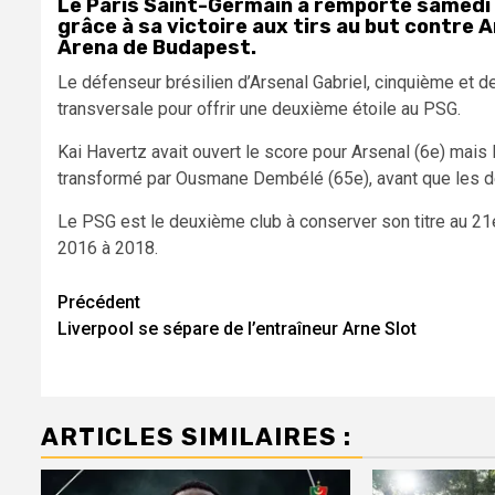
‌Le Paris Saint-Germain a remporté ​samed
grâce à sa ​victoire aux tirs au but contre ​Ar
Arena de Budapest.
Le défenseur brésilien d’Arsenal Gabriel, cinquième ​et ‌de
transversale pour offrir ⁠une ‌deuxième étoile au PSG.
Kai Havertz ⁠avait ouvert le score ‌pour Arsenal (6e) mais
transformé par ​Ousmane ‌Dembélé (65e), avant que les de
Le PSG est le deuxième club ⁠à conserver son titre au 21e
2016 à 2018.
Navigation
Précédent
Liverpool se sépare de l’entraîneur Arne Slot
d’article
ARTICLES SIMILAIRES :