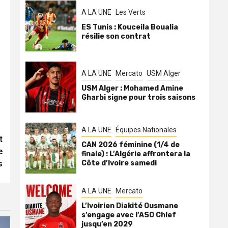
A LA UNE
Les Verts
ES Tunis : Kouceila Boualia
résilie son contrat
A LA UNE
Mercato
USM Alger
USM Alger : Mohamed Amine
Gharbi signe pour trois saisons
A LA UNE
Équipes Nationales
t
CAN 2026 féminine (1/4 de
e
finale) : L’Algérie affrontera la
s
Côte d’Ivoire samedi
A LA UNE
Mercato
L’Ivoirien Diakité Ousmane
s’engage avec l’ASO Chlef
jusqu’en 2029