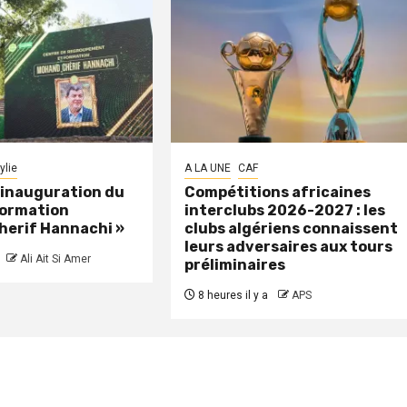
ylie
A LA UNE
CAF
: inauguration du
Compétitions africaines
formation
interclubs 2026-2027 : les
herif Hannachi »
clubs algériens connaissent
leurs adversaires aux tours
Ali Ait Si Amer
préliminaires
8 heures il y a
APS