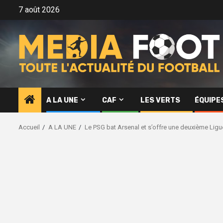
Aller
7 août 2026
au
contenu
A LA UNE
CAF
LES VERTS
ÉQUIPE
Accueil
A LA UNE
Le PSG bat Arsenal et s’offre une deuxième Li