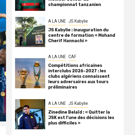
championnat tanzanien
A LA UNE
JS Kabylie
JS Kabylie : inauguration du
centre de formation « Mohand
Cherif Hannachi »
A LA UNE
CAF
Compétitions africaines
interclubs 2026-2027 : les
clubs algériens connaissent
leurs adversaires aux tours
préliminaires
A LA UNE
JS Kabylie
Zinedine Belaïd : « Quitter la
JSK est l’une des décisions les
plus difficiles »