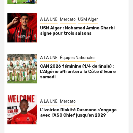
A LA UNE
Mercato
USM Alger
USM Alger : Mohamed Amine Gharbi
signe pour trois saisons
A LA UNE
Équipes Nationales
CAN 2026 féminine (1/4 de finale) :
L’Algérie affrontera la Côte d’Ivoire
samedi
A LA UNE
Mercato
L’Ivoirien Diakité Ousmane s’engage
avec l’ASO Chlef jusqu’en 2029