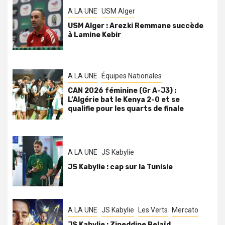
A LA UNE
USM Alger
USM Alger : Arezki Remmane succède
à Lamine Kebir
A LA UNE
Équipes Nationales
CAN 2026 féminine (Gr A-J3) :
L’Algérie bat le Kenya 2-0 et se
qualifie pour les quarts de finale
A LA UNE
JS Kabylie
JS Kabylie : cap sur la Tunisie
A LA UNE
JS Kabylie
Les Verts
Mercato
JS Kabylie : Zineddine Belaïd