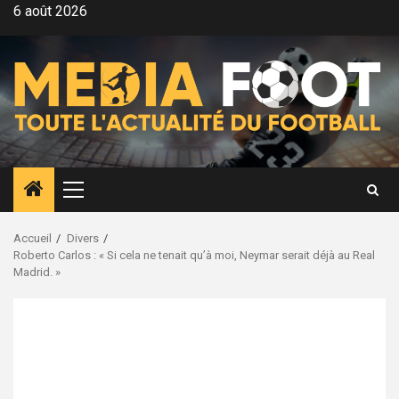
Aller
6 août 2026
au
contenu
Menu
principal
Accueil
Divers
Roberto Carlos : « Si cela ne tenait qu’à moi, Neymar serait déjà au Real
Madrid. »