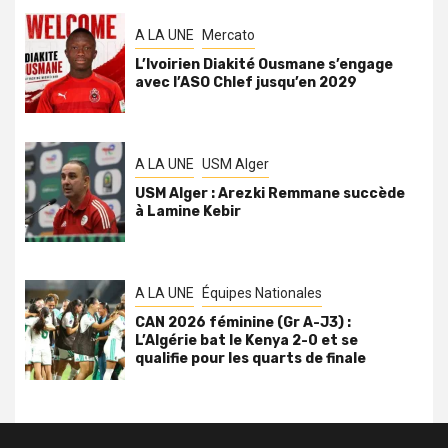
A LA UNE
Mercato
L’Ivoirien Diakité Ousmane s’engage
avec l’ASO Chlef jusqu’en 2029
A LA UNE
USM Alger
USM Alger : Arezki Remmane succède
à Lamine Kebir
A LA UNE
Équipes Nationales
CAN 2026 féminine (Gr A-J3) :
L’Algérie bat le Kenya 2-0 et se
qualifie pour les quarts de finale