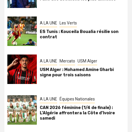
A LA UNE
Les Verts
ES Tunis : Kouceila Boualia résilie son
contrat
A LA UNE
Mercato
USM Alger
USM Alger : Mohamed Amine Gharbi
signe pour trois saisons
A LA UNE
Équipes Nationales
CAN 2026 féminine (1/4 de finale) :
L’Algérie affrontera la Côte d’Ivoire
samedi