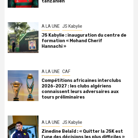
tanzanien
A LA UNE
JS Kabylie
JS Kabylie : inauguration du centre de
formation « Mohand Cherif
Hannachi »
A LA UNE
CAF
Compétitions africaines interclubs
2026-2027 : les clubs algériens
connaissent leurs adversaires aux
tours préliminaires
A LA UNE
JS Kabylie
Zinedine Belaïd : « Quitter la JSK est
l’une des décisions les plus difficiles »