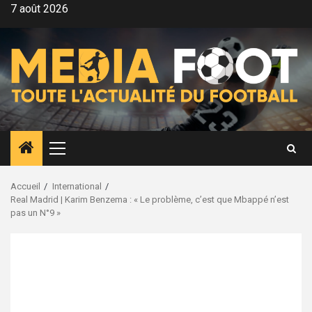
Aller
7 août 2026
au
contenu
Menu
principal
Accueil
International
Real Madrid | Karim Benzema : « Le problème, c’est que Mbappé n’est
pas un N°9 »