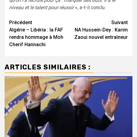
qu’on l’a recruté pour ça : marquer des buts. Il a le
niveau et le talent pour réussir
», a-t-il conclu.
Navigation
Précédent
Suivant
Algérie – Libéria : la FAF
NA Hussein-Dey : Karim
d’article
rendra hommage à Moh
Zaoui nouvel entraîneur
Cherif Hannachi
ARTICLES SIMILAIRES :