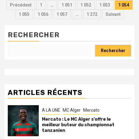
Pagination
Précédent
1
…
1 051
1 052
1 053
1 054
des
1 055
1 056
1 057
…
1 272
Suivant
publications
RECHERCHER
Rechercher
ARTICLES RÉCENTS
A LA UNE
MC Alger
Mercato
Mercato : Le MC Alger s’offre le
meilleur buteur du championnat
tanzanien