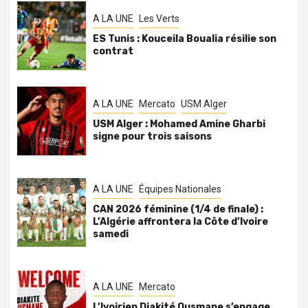
A LA UNE
Les Verts
ES Tunis : Kouceila Boualia résilie son
contrat
A LA UNE
Mercato
USM Alger
USM Alger : Mohamed Amine Gharbi
signe pour trois saisons
A LA UNE
Équipes Nationales
CAN 2026 féminine (1/4 de finale) :
L’Algérie affrontera la Côte d’Ivoire
samedi
A LA UNE
Mercato
L’Ivoirien Diakité Ousmane s’engage