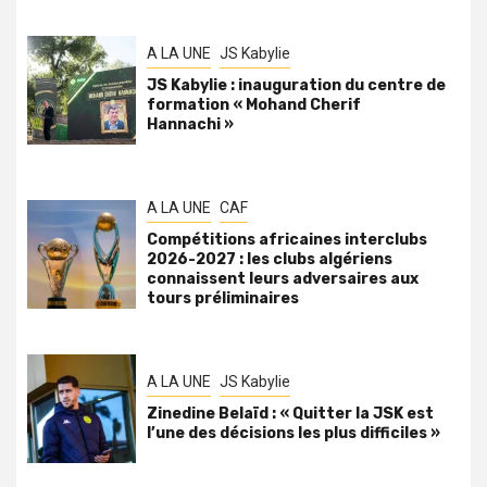
A LA UNE
JS Kabylie
JS Kabylie : inauguration du centre de
formation « Mohand Cherif
Hannachi »
A LA UNE
CAF
Compétitions africaines interclubs
2026-2027 : les clubs algériens
connaissent leurs adversaires aux
tours préliminaires
A LA UNE
JS Kabylie
Zinedine Belaïd : « Quitter la JSK est
l’une des décisions les plus difficiles »