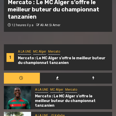
JS Kabylie : inauguration du centre
de formation « Mohand Cherif
Hannachi »
16 heures il y a
Ali Ait Si Amer
A LA UNE
MC Alger
Mercato
1
Mercato : Le MC Alger s’offre le meilleur buteur
du championnat tanzanien
A LA UNE
MC Alger
Mercato
Mercato : Le MC Alger s’offre le
meilleur buteur du championnat
tanzanien
A LA UNE
JS Kabylie