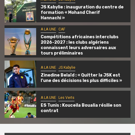
JS Kabylie : inauguration du centre de
formation « Mohand Cherif
Hannachi »
A LA UNE
CAF
Compétitions africaines interclubs
2026-2027 : les clubs algériens
connaissent leurs adversaires aux
tours préliminaires
A LA UNE
JS Kabylie
Zinedine Belaïd : « Quitter la JSK est
l’une des décisions les plus difficiles »
A LA UNE
Les Verts
ES Tunis : Kouceila Boualia résilie son
contrat