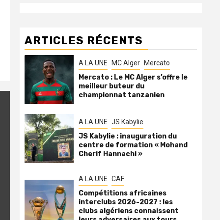
ARTICLES RÉCENTS
A LA UNE
MC Alger
Mercato
Mercato : Le MC Alger s’offre le
meilleur buteur du
championnat tanzanien
A LA UNE
JS Kabylie
JS Kabylie : inauguration du
centre de formation « Mohand
Cherif Hannachi »
A LA UNE
CAF
Compétitions africaines
interclubs 2026-2027 : les
clubs algériens connaissent
leurs adversaires aux tours