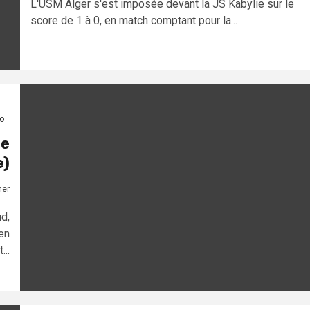
L'USM Alger s'est imposée devant la JS Kabylie sur le
score de 1 à 0, en match comptant pour la...
o
ge
e)
mer
d,
en
...