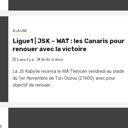
A LA UNE
Ligue1 | JSK – WAT : les Canaris pour
renouer avec la victoire
5 ans il y a
Ali Ait Si Amer
La JS Kabylie recevra le WA Tlemcen vendredi au stade
du 1er-Novembre de Tizi-Ouzou (21h00), avec pour
objectif de renouer...
d