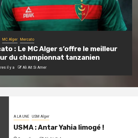
MC Alger
Mercato
ato : Le MC Alger s’offre le meilleur
ur du championnat tanzanien
es il y a
Ali Ait Si Amer
A LA UNE
USM Alger
USMA : Antar Yahia limogé !