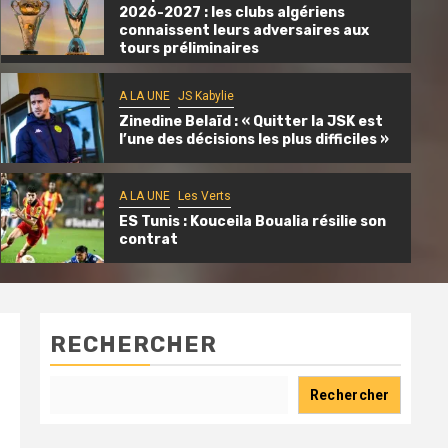
2026-2027 : les clubs algériens
connaissent leurs adversaires aux
tours préliminaires
A LA UNE
JS Kabylie
Zinedine Belaïd : « Quitter la JSK est
A LA UNE
JS Kabylie
l’une des décisions les plus difficiles »
JS Kabylie : inauguration du centre de
formation « Mohand Cherif Hannachi »
A LA UNE
Les Verts
1 jour il y a
Ali Ait Si Amer
ES Tunis : Kouceila Boualia résilie son
contrat
RECHERCHER
Rechercher