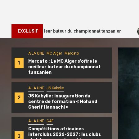
2
offre le meilleur buteur du championnat tanzanien
EXCLUSIF
JS Ka
A LA UNE
MC Alger
Mercato
Mercato : Le MC Alger s’offre le
1
meilleur buteur du championnat
tanzanien
A LA UNE
JS Kabylie
JS Kabylie : inauguration du
2
centre de formation « Mohand
Cherif Hannachi »
A LA UNE
CAF
Compétitions africaines
interclubs 2026-2027 : les clubs
3