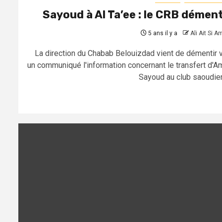
Sayoud à Al Ta’ee : le CRB dément
5 ans il y a
Ali Ait Si A
La direction du Chabab Belouizdad vient de démentir v
un communiqué l'information concernant le transfert d'Am
Sayoud au club saoudien.