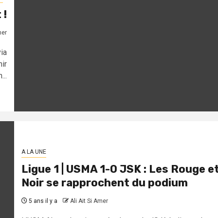
 !
mer
ia
ir
..
A LA UNE
Ligue 1 | USMA 1-0 JSK : Les Rouge e
Noir se rapprochent du podium
5 ans il y a
Ali Ait Si Amer