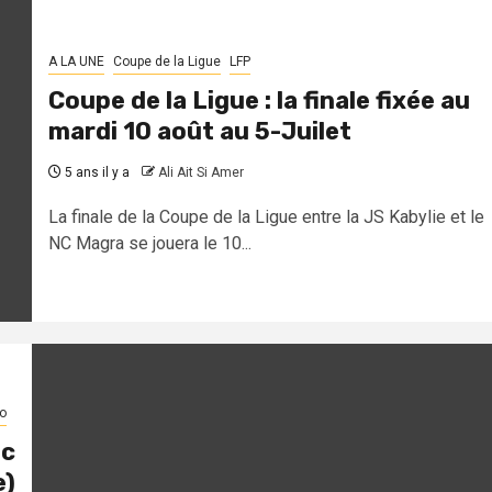
A LA UNE
Coupe de la Ligue
LFP
Coupe de la Ligue : la finale fixée au
mardi 10 août au 5-Juilet
5 ans il y a
Ali Ait Si Amer
La finale de la Coupe de la Ligue entre la JS Kabylie et le
NC Magra se jouera le 10...
o
ec
e)