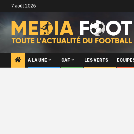
Aller
7 août 2026
au
contenu
A LA UNE
CAF
LES VERTS
ÉQUIPE