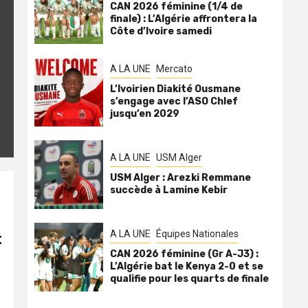
CAN 2026 féminine (1/4 de
finale) : L’Algérie affrontera la
Côte d’Ivoire samedi
A LA UNE
Mercato
L’Ivoirien Diakité Ousmane
s’engage avec l’ASO Chlef
jusqu’en 2029
A LA UNE
USM Alger
USM Alger : Arezki Remmane
succède à Lamine Kebir
A LA UNE
Équipes Nationales
t
CAN 2026 féminine (Gr A-J3) :
L’Algérie bat le Kenya 2-0 et se
qualifie pour les quarts de finale