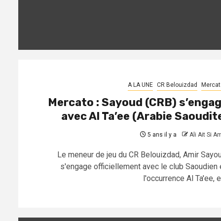
A LA UNE
CR Belouizdad
Mercat
Mercato : Sayoud (CRB) s’enga
avec Al Ta’ee (Arabie Saoudit
5 ans il y a
Ali Ait Si A
Le meneur de jeu du CR Belouizdad, Amir Sayou
s'engage officiellement avec le club Saoudien 
l'occurrence Al Ta'ee, et