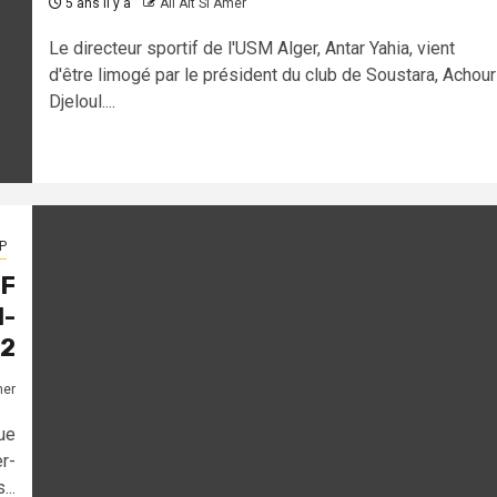
5 ans il y a
Ali Ait Si Amer
Le directeur sportif de l'USM Alger, Antar Yahia, vient
d'être limogé par le président du club de Soustara, Achour
Djeloul....
P
RF
1-
2
mer
ue
r-
...