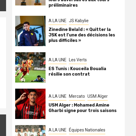
préliminaires
A LA UNE
JS Kabylie
Zinedine Belaïd : « Quitter la
JSK est l’une des décisions les
plus difficiles »
A LA UNE
Les Verts
ES Tunis : Kouceila Boualia
résilie son contrat
A LA UNE
Mercato
USM Alger
USM Alger : Mohamed Amine
Gharbi signe pour trois saisons
A LA UNE
Équipes Nationales