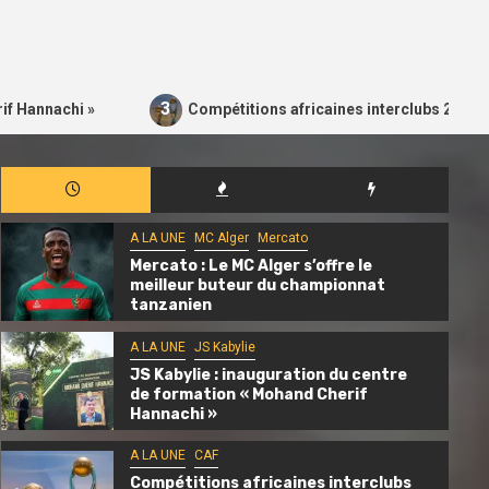
3
hi »
Compétitions africaines interclubs 2026-2027 : les
A LA UNE
MC Alger
Mercato
Mercato : Le MC Alger s’offre le
meilleur buteur du championnat
tanzanien
A LA UNE
JS Kabylie
JS Kabylie : inauguration du centre
de formation « Mohand Cherif
Hannachi »
A LA UNE
CAF
Compétitions africaines interclubs