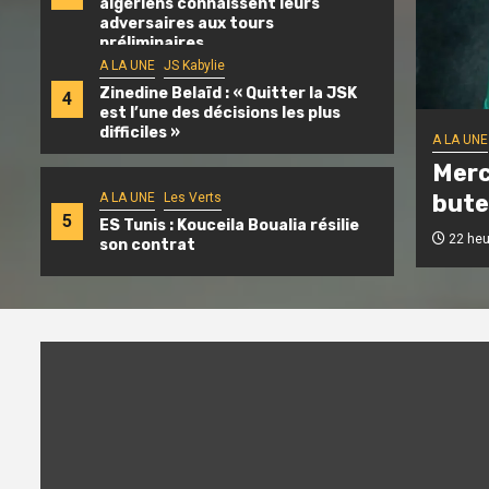
algériens connaissent leurs
adversaires aux tours
préliminaires
A LA UNE
JS Kabylie
Zinedine Belaïd : « Quitter la JSK
4
est l’une des décisions les plus
difficiles »
A LA UNE
Merc
bute
A LA UNE
Les Verts
5
ES Tunis : Kouceila Boualia résilie
22 heur
son contrat