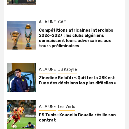
A LA UNE
CAF
Compétitions africaines interclubs
2026-2027 : les clubs algériens
connaissent leurs adversaires aux
tours préliminaires
A LA UNE
JS Kabylie
Zinedine Belaïd : « Quitter la JSK est
l’une des décisions les plus difficiles »
A LA UNE
Les Verts
ES Tunis : Kouceila Boualia résilie son
contrat