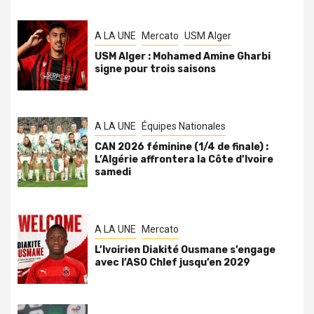
A LA UNE
Mercato
USM Alger
USM Alger : Mohamed Amine Gharbi
signe pour trois saisons
A LA UNE
Équipes Nationales
CAN 2026 féminine (1/4 de finale) :
L’Algérie affrontera la Côte d’Ivoire
samedi
A LA UNE
Mercato
L’Ivoirien Diakité Ousmane s’engage
avec l’ASO Chlef jusqu’en 2029