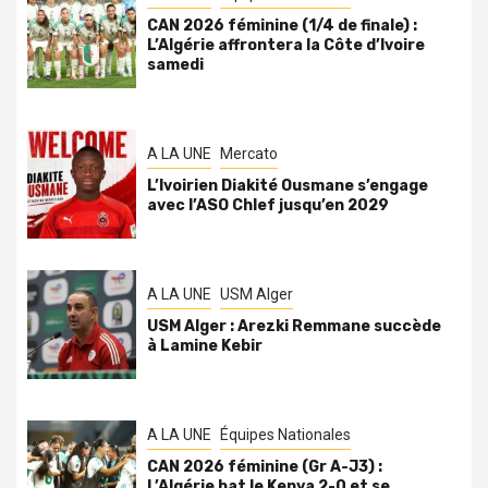
CAN 2026 féminine (1/4 de finale) :
L’Algérie affrontera la Côte d’Ivoire
samedi
A LA UNE
Mercato
L’Ivoirien Diakité Ousmane s’engage
avec l’ASO Chlef jusqu’en 2029
A LA UNE
USM Alger
USM Alger : Arezki Remmane succède
à Lamine Kebir
A LA UNE
Équipes Nationales
CAN 2026 féminine (Gr A-J3) :
L’Algérie bat le Kenya 2-0 et se