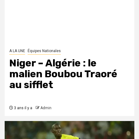
A LA UNE
Équipes Nationales
Niger – Algérie : le
malien Boubou Traoré
au sifflet
3 ans il y a
Admin