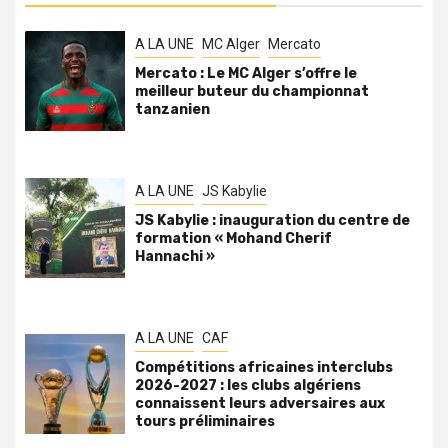
A LA UNE
MC Alger
Mercato
Mercato : Le MC Alger s’offre le
meilleur buteur du championnat
tanzanien
A LA UNE
JS Kabylie
JS Kabylie : inauguration du centre de
formation « Mohand Cherif
Hannachi »
A LA UNE
CAF
Compétitions africaines interclubs
2026-2027 : les clubs algériens
connaissent leurs adversaires aux
tours préliminaires