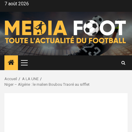
Aller
7 août 2026
au
contenu
Menu
principal
Accueil
A LA UNE
Niger – Algérie : le malien Boubou Traoré au sifflet