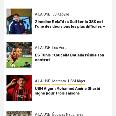
A LA UNE
JS Kabylie
Zinedine Belaïd : « Quitter la JSK est
l’une des décisions les plus difficiles »
A LA UNE
Les Verts
ES Tunis : Kouceila Boualia résilie son
contrat
A LA UNE
Mercato
USM Alger
USM Alger : Mohamed Amine Gharbi
signe pour trois saisons
A LA UNE
Équipes Nationales