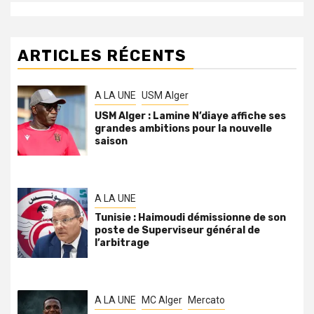
ARTICLES RÉCENTS
A LA UNE
USM Alger
USM Alger : Lamine N’diaye affiche ses
grandes ambitions pour la nouvelle
saison
A LA UNE
Tunisie : Haimoudi démissionne de son
poste de Superviseur général de
l’arbitrage
A LA UNE
MC Alger
Mercato