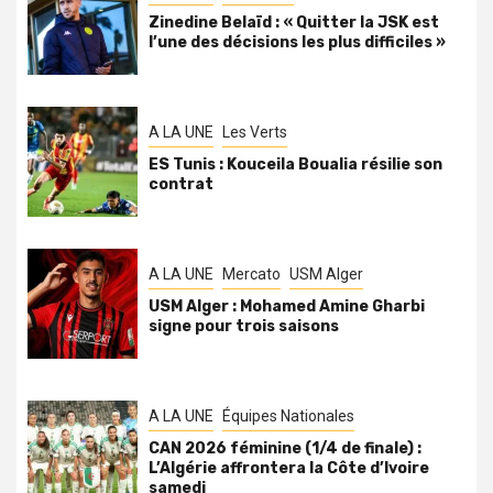
Zinedine Belaïd : « Quitter la JSK est
l’une des décisions les plus difficiles »
A LA UNE
Les Verts
ES Tunis : Kouceila Boualia résilie son
contrat
A LA UNE
Mercato
USM Alger
USM Alger : Mohamed Amine Gharbi
signe pour trois saisons
A LA UNE
Équipes Nationales
CAN 2026 féminine (1/4 de finale) :
L’Algérie affrontera la Côte d’Ivoire
samedi