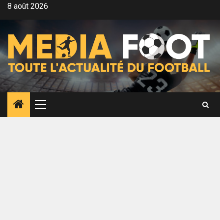
Aller
8 août 2026
au
contenu
Menu
principal