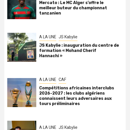
Mercato : Le MC Alger s’offre le
meilleur buteur du championnat
tanzanien
A LA UNE
JS Kabylie
JS Kabylie : inauguration du centre de
formation « Mohand Cherif
Hannachi »
A LA UNE
CAF
Compétitions africaines interclubs
2026-2027 : les clubs algériens
connaissent leurs adversaires aux
tours préliminaires
A LA UNE
JS Kabylie