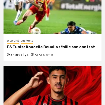
A LA UNE
Les Verts
ES Tunis : Kouceila Boualia résilie son contrat
5 heures il y a
Ali Ait Si Amer