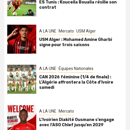
ES Tunis : Kouceila Boualia résilie son
contrat
A LA UNE
Mercato
USM Alger
USM Alger : Mohamed Amine Gharbi
signe pour trois saisons
A LA UNE
Équipes Nationales
CAN 2026 féminine (1/4 de finale) :
L’Algérie affrontera la Côte d’Ivoire
samedi
A LA UNE
Mercato
L’Ivoirien Diakité Ousmane s’engage
avec l’ASO Chlef jusqu’en 2029