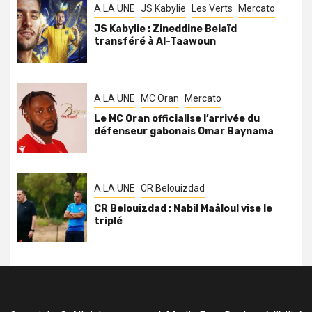
A LA UNE
JS Kabylie
Les Verts
Mercato
JS Kabylie : Zineddine Belaïd
transféré à Al-Taawoun
A LA UNE
MC Oran
Mercato
Le MC Oran officialise l’arrivée du
défenseur gabonais Omar Baynama
A LA UNE
CR Belouizdad
CR Belouizdad : Nabil Maâloul vise le
triplé