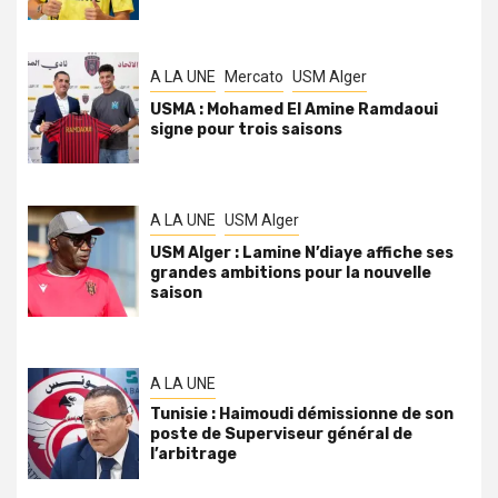
A LA UNE
Mercato
USM Alger
USMA : Mohamed El Amine Ramdaoui
signe pour trois saisons
A LA UNE
USM Alger
USM Alger : Lamine N’diaye affiche ses
grandes ambitions pour la nouvelle
saison
A LA UNE
Tunisie : Haimoudi démissionne de son
poste de Superviseur général de
l’arbitrage