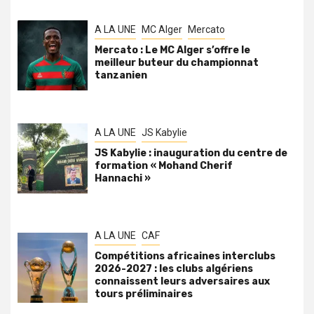
A LA UNE
MC Alger
Mercato
Mercato : Le MC Alger s’offre le
meilleur buteur du championnat
tanzanien
A LA UNE
JS Kabylie
JS Kabylie : inauguration du centre de
formation « Mohand Cherif
Hannachi »
A LA UNE
CAF
Compétitions africaines interclubs
2026-2027 : les clubs algériens
connaissent leurs adversaires aux
tours préliminaires