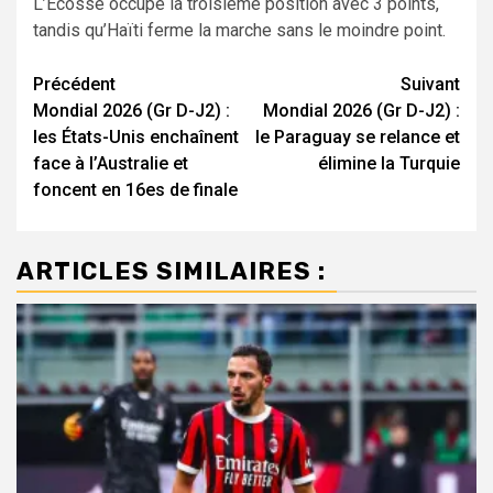
L’Écosse occupe la troisième position avec 3 points,
tandis qu’Haïti ferme la marche sans le moindre point.
Navigation
Précédent
Suivant
Mondial 2026 (Gr D-J2) :
Mondial 2026 (Gr D-J2) :
d’article
les États-Unis enchaînent
le Paraguay se relance et
face à l’Australie et
élimine la Turquie
foncent en 16es de finale
ARTICLES SIMILAIRES :