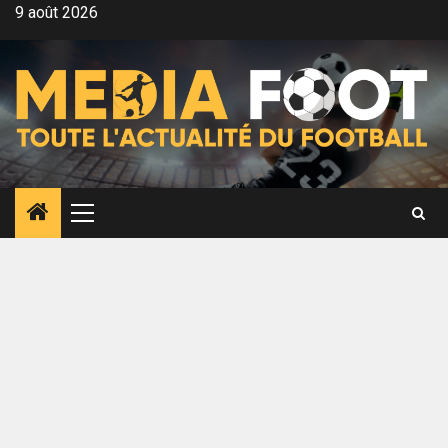
Aller
9 août 2026
au
contenu
Menu
principal