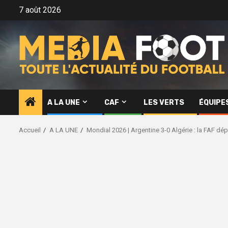
Aller
7 août 2026
au
contenu
A LA UNE
CAF
LES VERTS
ÉQUIPE
Accueil
A LA UNE
Mondial 2026 | Argentine 3-0 Algérie : la FAF dé