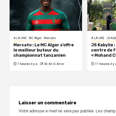
A LA UNE
MC Alger
Mercato
A LA UNE
JS Kab
Mercato : Le MC Alger s’offre
JS Kabylie 
le meilleur buteur du
centre de 
championnat tanzanien
« Mohand C
7 heures il y a
Ali Ait Si Amer
11 heures il y 
Laisser un commentaire
Votre adresse e-mail ne sera pas publiée.
Les champs