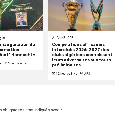
ylie
A LA UNE
CAF
: inauguration du
Compétitions africaines
formation
interclubs 2026-2027 : les
herif Hannachi »
clubs algériens connaissent
leurs adversaires aux tours
a
Ali Ait Si Amer
préliminaires
12 heures il y a
APS
 obligatoires sont indiqués avec
*