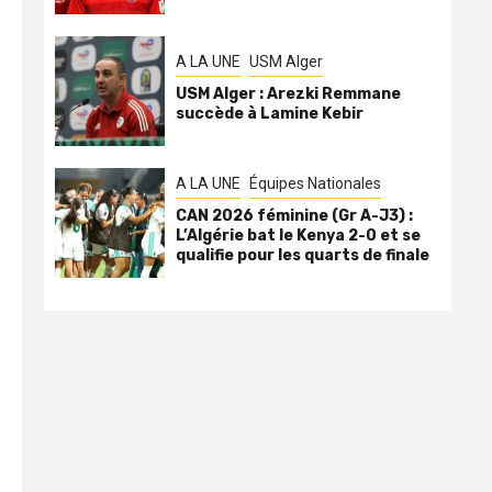
A LA UNE
USM Alger
USM Alger : Arezki Remmane
succède à Lamine Kebir
A LA UNE
Équipes Nationales
CAN 2026 féminine (Gr A-J3) :
L’Algérie bat le Kenya 2-0 et se
qualifie pour les quarts de finale