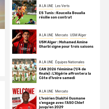
A LA UNE
Les Verts
ES Tunis : Kouceila Boualia
résilie son contrat
A LA UNE
Mercato
USM Alger
USM Alger : Mohamed Amine
Gharbi signe pour trois saisons
A LA UNE
Équipes Nationales
CAN 2026 féminine (1/4 de
finale) : L’Algérie affrontera la
Côte d’Ivoire samedi
A LA UNE
Mercato
L’Ivoirien Diakité Ousmane
s’engage avec l’ASO Chlef
jusqu’en 2029