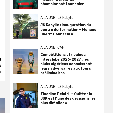
championnat tanzanien
A LA UNE
JS Kabylie
JS Kabylie : inauguration du
centre de formation « Mohand
Cherif Hannachi »
A LA UNE
CAF
Compétitions africaines
t
interclubs 2026-2027 : les
clubs algériens connaissent
à
leurs adversaires aux tours
e
préliminaires
A LA UNE
JS Kabylie
Zinedine Belaïd : « Quitter la
JSK est l’une des décisions les
plus difficiles »