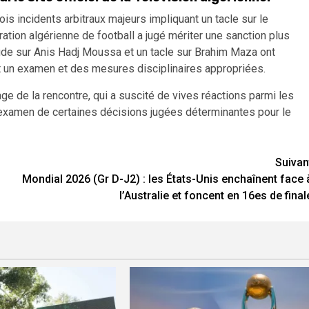
is incidents arbitraux majeurs impliquant un tacle sur le
ration algérienne de football a jugé mériter une sanction plus
oude sur Anis Hadj Moussa et un tacle sur Brahim Maza ont
nt un examen et des mesures disciplinaires appropriées.
rage de la rencontre, qui a suscité de vives réactions parmi les
éexamen de certaines décisions jugées déterminantes pour le
Suivan
Mondial 2026 (Gr D-J2) : les États-Unis enchaînent face 
l’Australie et foncent en 16es de final