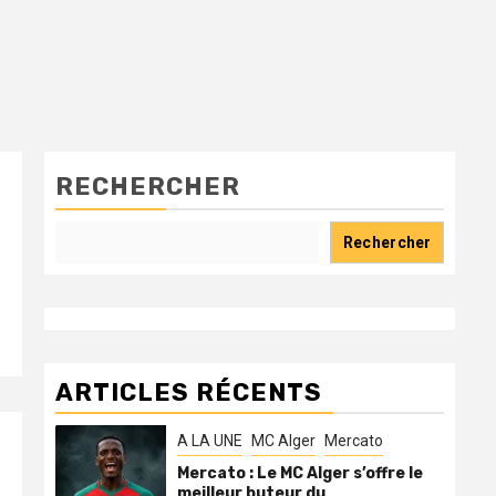
RECHERCHER
Rechercher
ARTICLES RÉCENTS
A LA UNE
MC Alger
Mercato
Mercato : Le MC Alger s’offre le
meilleur buteur du