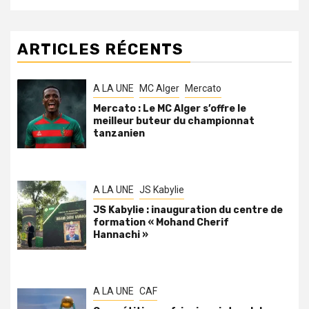
ARTICLES RÉCENTS
A LA UNE
MC Alger
Mercato
Mercato : Le MC Alger s’offre le
meilleur buteur du championnat
tanzanien
A LA UNE
JS Kabylie
JS Kabylie : inauguration du centre de
formation « Mohand Cherif
Hannachi »
A LA UNE
CAF