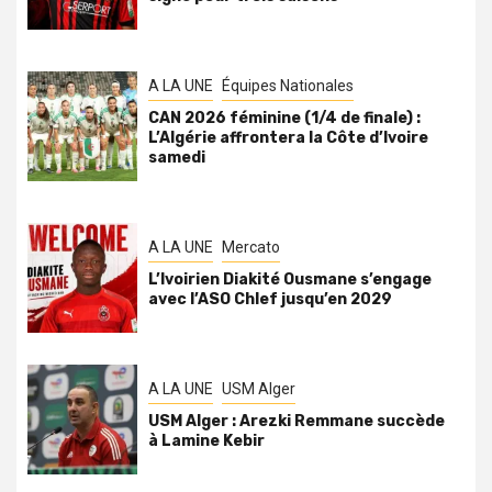
A LA UNE
Équipes Nationales
CAN 2026 féminine (1/4 de finale) :
L’Algérie affrontera la Côte d’Ivoire
samedi
A LA UNE
Mercato
L’Ivoirien Diakité Ousmane s’engage
avec l’ASO Chlef jusqu’en 2029
A LA UNE
USM Alger
USM Alger : Arezki Remmane succède
à Lamine Kebir