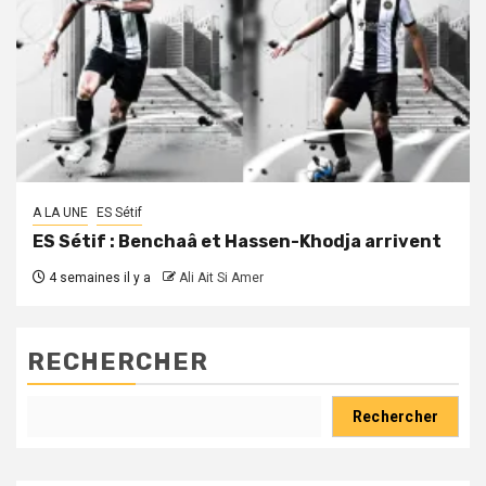
A LA UNE
ES Sétif
ES Sétif : Benchaâ et Hassen-Khodja arrivent
4 semaines il y a
Ali Ait Si Amer
RECHERCHER
Rechercher