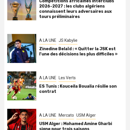
Compétitions africaines interclubs
2026-2027 : les clubs algériens
connaissent leurs adversaires aux
tours préliminaires
A LA UNE
JS Kabylie
Zinedine Belaïd : « Quitter la JSK est
l’une des décisions les plus difficiles »
A LA UNE
Les Verts
ES Tunis : Kouceila Boualia résilie son
contrat
A LA UNE
Mercato
USM Alger
USM Alger : Mohamed Amine Gharbi
signe pour trois saisons