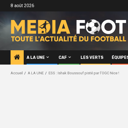
Aller
8 août 2026
au
contenu
A LA UNE
CAF
LES VERTS
ÉQUIPE
Accueil
A LA UNE
ESS : Ishak Boussouf pisté par l’OGC Nice !