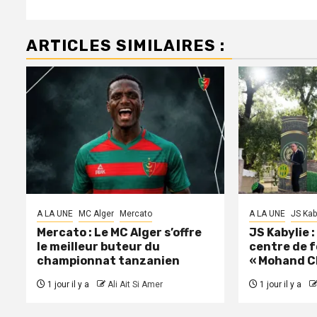
d’article
ARTICLES SIMILAIRES :
A LA UNE
MC Alger
Mercato
A LA UNE
JS Kab
Mercato : Le MC Alger s’offre
JS Kabylie 
le meilleur buteur du
centre de 
championnat tanzanien
« Mohand C
1 jour il y a
Ali Ait Si Amer
1 jour il y a