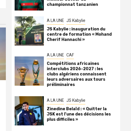
championnat tanzanien
A LA UNE
JS Kabylie
JS Kabylie : inauguration du
centre de formation « Mohand
Cherif Hannachi »
A LA UNE
CAF
Compétitions africaines
interclubs 2026-2027 : les
clubs algériens connaissent
leurs adversaires aux tours
préliminaires
A LA UNE
JS Kabylie
Zinedine Belaïd : « Quitter la
JSK est l’une des décisions les
plus difficiles »