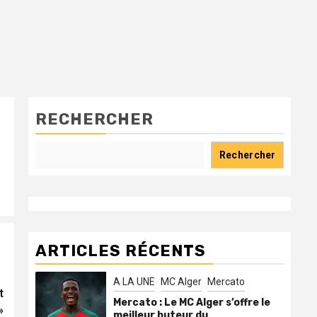
RECHERCHER
Rechercher
ARTICLES RÉCENTS
A LA UNE
MC Alger
Mercato
t
Mercato : Le MC Alger s’offre le
»
meilleur buteur du