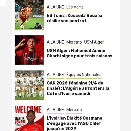
A LA UNE
Les Verts
ES Tunis : Kouceila Boualia
résilie son contrat
A LA UNE
Mercato
USM Alger
USM Alger : Mohamed Amine
Gharbi signe pour trois saisons
A LA UNE
Équipes Nationales
CAN 2026 féminine (1/4 de
finale) : L’Algérie affrontera la
Côte d’Ivoire samedi
A LA UNE
Mercato
L’Ivoirien Diakité Ousmane
s’engage avec l’ASO Chlef
jusqu’en 2029