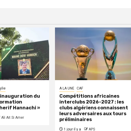
ylie
A LA UNE
CAF
: inauguration du
Compétitions africaines
formation
interclubs 2026-2027 : les
herif Hannachi »
clubs algériens connaissent
leurs adversaires aux tours
Ali Ait Si Amer
préliminaires
1 jour il y a
APS