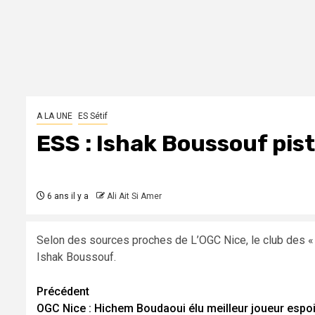
A LA UNE
ES Sétif
ESS : Ishak Boussouf pist
6 ans il y a
Ali Ait Si Amer
Selon des sources proches de L’OGC Nice, le club des « Ai
Ishak Boussouf.
Navigation
Précédent
OGC Nice : Hichem Boudaoui élu meilleur joueur espoi