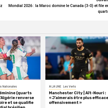
ez
Mondial 2026 : la Maroc domine le Canada (3-0) et file e
quart
s Nationales
A LA UNE
Les Verts
éminine (quarts
Manchester City | Aït-Nouri :
 L’Algérie renverse
« J’aimerais être plus efficac
oire et se qualifie
offensivement »
dial brésilien