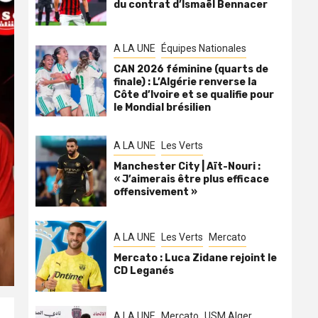
du contrat d’Ismaël Bennacer
A LA UNE
Équipes Nationales
CAN 2026 féminine (quarts de
finale) : L’Algérie renverse la
Côte d’Ivoire et se qualifie pour
le Mondial brésilien
A LA UNE
Les Verts
Manchester City | Aït-Nouri :
« J’aimerais être plus efficace
offensivement »
A LA UNE
Les Verts
Mercato
Mercato : Luca Zidane rejoint le
CD Leganés
A LA UNE
Mercato
USM Alger