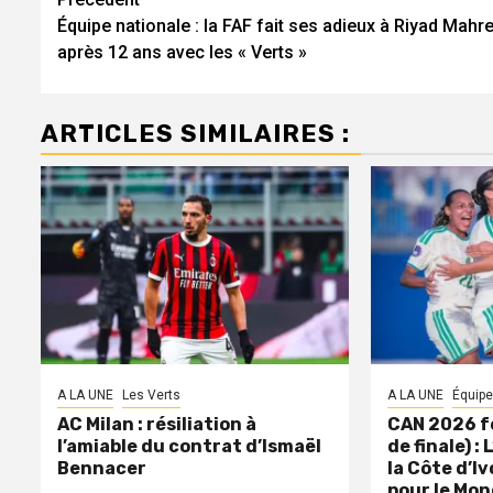
Navigation
Équipe nationale : la FAF fait ses adieux à Riyad Mahr
d’article
après 12 ans avec les « Verts »
ARTICLES SIMILAIRES :
A LA UNE
Les Verts
A LA UNE
Équipe
AC Milan : résiliation à
CAN 2026 f
l’amiable du contrat d’Ismaël
de finale) :
Bennacer
la Côte d’Iv
pour le Mon