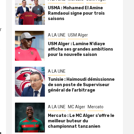
USMA : Mohamed El Amine
Ramdaoui signe pour trois
saisons
r
A LA UNE
USM Alger
USM Alger : Lamine N’diaye
.
affiche ses grandes ambitions
pour la nouvelle saison
A LA UNE
Tunisie : Haimoudi démissionne
de son poste de Superviseur
général de l’arbitrage
A LA UNE
MC Alger
Mercato
Mercato : Le MC Alger s’offre le
meilleur buteur du
championnat tanzanien
t