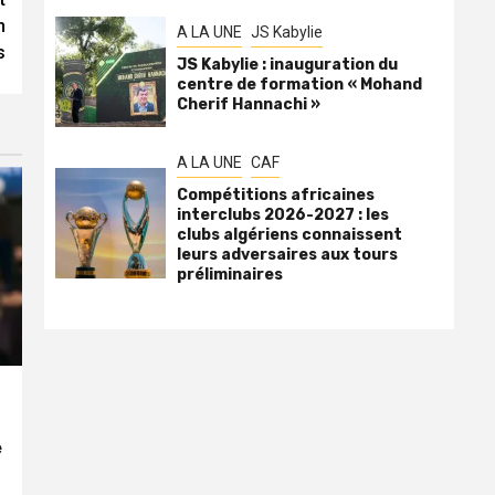
n
A LA UNE
JS Kabylie
s
JS Kabylie : inauguration du
centre de formation « Mohand
Cherif Hannachi »
A LA UNE
CAF
Compétitions africaines
interclubs 2026-2027 : les
clubs algériens connaissent
leurs adversaires aux tours
préliminaires
e