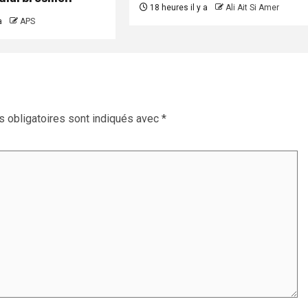
18 heures il y a
Ali Ait Si Amer
a
APS
 obligatoires sont indiqués avec
*