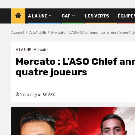
A LA UNE
CAF
LES VERTS
ÉQUIPE
Accueil
A LA UNE
Mercato : L’ASO Chlef annonce le recrutement d
A LA UNE
Mercato
Mercato : L’ASO Chlef a
quatre joueurs
1 mois il y a
APS