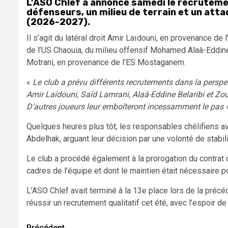
L’ASO Chlef a annoncé samedi le recruteme
défenseurs, un milieu de terrain et un atta
(2026-2027).
Il s’agit du latéral droit Amir Laïdouni, en provenance 
de l’US Chaouia, du milieu offensif Mohamed Alaâ-Eddine
Motrani, en provenance de l’ES Mostaganem.
«
Le club a prévu différents recrutements dans la perspec
Amir Laïdouni, Saïd Lamrani, Alaâ-Eddine Belaribi et Zoub
D’autres joueurs leur emboîteront incessamment le pas »
Quelques heures plus tôt, les responsables chélifiens av
Abdelhak, arguant leur décision par une volonté de stabilit
Le club a procédé également à la prorogation du contra
cadres de l’équipe et dont le maintien était nécessaire p
L’ASO Chlef avait terminé à la 13e place lors de la précé
réussir un recrutement qualitatif cet été, avec l’espoir de
Précédent