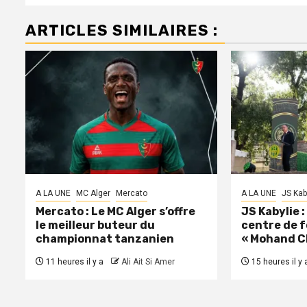
ARTICLES SIMILAIRES :
A LA UNE
MC Alger
Mercato
A LA UNE
JS Kab
Mercato : Le MC Alger s’offre
JS Kabylie 
le meilleur buteur du
centre de 
championnat tanzanien
« Mohand C
11 heures il y a
Ali Ait Si Amer
15 heures il y 