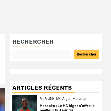
RECHERCHER
Rechercher
ARTICLES RÉCENTS
A LA UNE
MC Alger
Mercato
Mercato : Le MC Alger s’offre le
meilleur buteur du