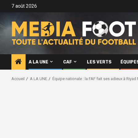
Aller
7 août 2026
au
contenu
A LA UNE
CAF
LES VERTS
ÉQUIPE
Accueil
A LA UNE
Équipe nationale : la FAF fait ses adieux à Riyad