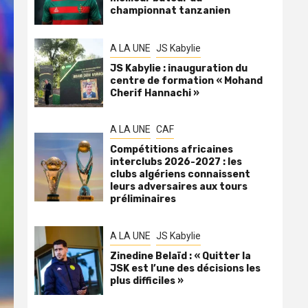
championnat tanzanien
A LA UNE
JS Kabylie
JS Kabylie : inauguration du
centre de formation « Mohand
Cherif Hannachi »
A LA UNE
CAF
Compétitions africaines
interclubs 2026-2027 : les
clubs algériens connaissent
leurs adversaires aux tours
préliminaires
A LA UNE
JS Kabylie
Zinedine Belaïd : « Quitter la
JSK est l’une des décisions les
plus difficiles »