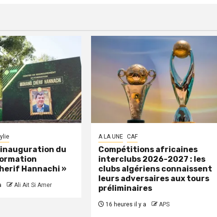
ylie
A LA UNE
CAF
: inauguration du
Compétitions africaines
formation
interclubs 2026-2027 : les
herif Hannachi »
clubs algériens connaissent
leurs adversaires aux tours
a
Ali Ait Si Amer
préliminaires
16 heures il y a
APS