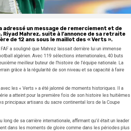
) a adressé un message de remerciement et de
, Riyad Mahrez, suite à l’annonce de sa retraite
ère de 12 ans sous le maillot des « Verts ».
a FAF a souligné que Mahrez laissait derrière lui un immense
otball algérien. Avec 119 sélections internationales, 40 buts
xième meilleur buteur de l’histoire de l’équipe nationale. La
rain grâce à la régularité de son niveau et sa capacité à faire
avec les « Verts » a été jalonné de moments historiques. Il a
rie a atteint pour la première fois de son histoire les huitièmes
des principaux artisans du sacre continental lors de la Coupe
ng de sa carrière internationale, affirmant qu’il était un leader
résent dans les moments de gloire comme dans les périodes plus