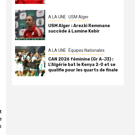
A LA UNE
USM Alger
USM Alger : Arezki Remmane
succède à Lamine Kebir
A LA UNE
Équipes Nationales
CAN 2026 féminine (Gr A-J3) :
L’Algérie bat le Kenya 2-0 et se
qualifie pour les quarts de finale
t
e
s