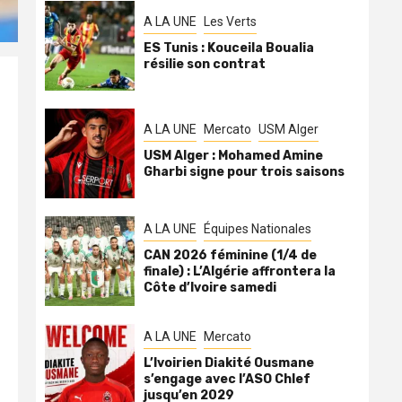
A LA UNE
Les Verts
ES Tunis : Kouceila Boualia
résilie son contrat
A LA UNE
Mercato
USM Alger
USM Alger : Mohamed Amine
Gharbi signe pour trois saisons
A LA UNE
Équipes Nationales
CAN 2026 féminine (1/4 de
finale) : L’Algérie affrontera la
Côte d’Ivoire samedi
A LA UNE
Mercato
L’Ivoirien Diakité Ousmane
s’engage avec l’ASO Chlef
jusqu’en 2029