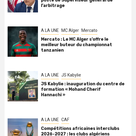
poste de Superviseur général de
l’arbitrage
A LA UNE
MC Alger
Mercato
Mercato : Le MC Alger s’offre le
meilleur buteur du championnat
tanzanien
A LA UNE
JS Kabylie
JS Kabylie : inauguration du centre de
formation « Mohand Cherif
Hannachi »
A LA UNE
CAF
Compétitions africaines interclubs
2026-2027 : les clubs algériens