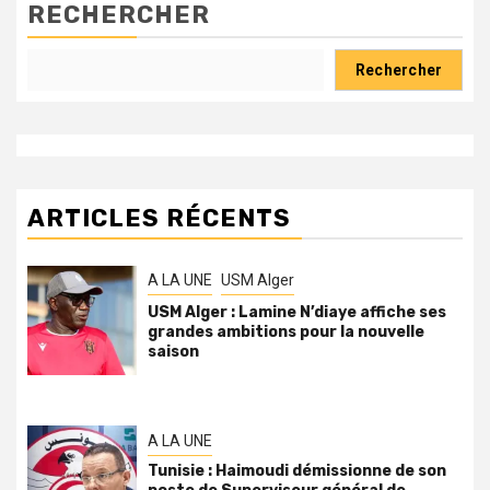
RECHERCHER
Rechercher
ARTICLES RÉCENTS
A LA UNE
USM Alger
USM Alger : Lamine N’diaye affiche ses
grandes ambitions pour la nouvelle
saison
A LA UNE
Tunisie : Haimoudi démissionne de son