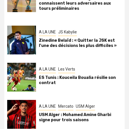
connaissent leurs adversaires aux
tours préliminaires
A LA UNE
JS Kabylie
Zinedine Belaïd : « Quitter la JSK est
l’une des décisions les plus difficiles »
A LA UNE
Les Verts
ES Tunis : Kouceila Boualia résilie son
contrat
A LA UNE
Mercato
USM Alger
USM Alger : Mohamed Amine Gharbi
signe pour trois saisons