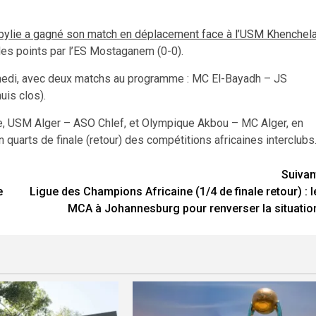
bylie a gagné son match en déplacement face à l’USM Khenchel
 des points par l’ES Mostaganem (0-0).
amedi, avec deux matchs au programme : MC El-Bayadh – JS
uis clos).
ne, USM Alger – ASO Chlef, et Olympique Akbou – MC Alger, en
quarts de finale (retour) des compétitions africaines interclubs
Suivan
e
Ligue des Champions Africaine (1/4 de finale retour) : l
MCA à Johannesburg pour renverser la situatio