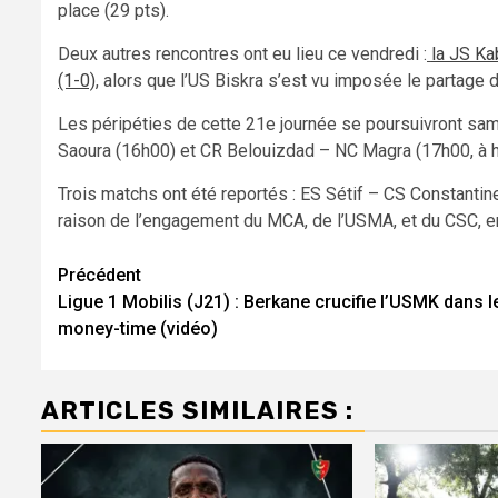
place (29 pts).
Deux autres rencontres ont eu lieu ce vendredi :
la JS Ka
(1-0)
, alors que l’US Biskra s’est vu imposée le partage
Les péripéties de cette 21e journée se poursuivront s
Saoura (16h00) et CR Belouizdad – NC Magra (17h00, à h
Trois matchs ont été reportés : ES Sétif – CS Constanti
raison de l’engagement du MCA, de l’USMA, et du CSC, en 
Navigation
Précédent
Ligue 1 Mobilis (J21) : Berkane crucifie l’USMK dans l
d’article
money-time (vidéo)
ARTICLES SIMILAIRES :