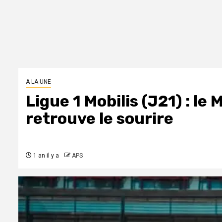
A LA UNE
Ligue 1 Mobilis (J21) : le
retrouve le sourire
1 an il y a
APS