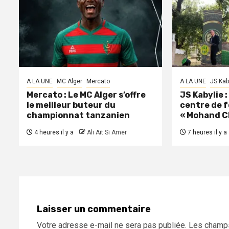
A LA UNE
MC Alger
Mercato
A LA UNE
JS Kab
Mercato : Le MC Alger s’offre
JS Kabylie 
le meilleur buteur du
centre de 
championnat tanzanien
« Mohand C
4 heures il y a
Ali Ait Si Amer
7 heures il y a
Laisser un commentaire
Votre adresse e-mail ne sera pas publiée.
Les champs