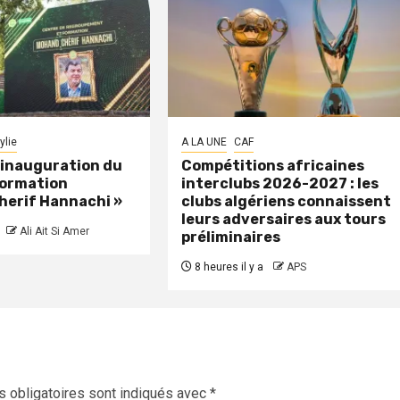
ylie
A LA UNE
CAF
: inauguration du
Compétitions africaines
formation
interclubs 2026-2027 : les
herif Hannachi »
clubs algériens connaissent
leurs adversaires aux tours
Ali Ait Si Amer
préliminaires
8 heures il y a
APS
 obligatoires sont indiqués avec
*