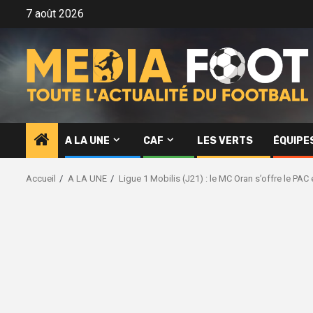
Aller
7 août 2026
au
contenu
A LA UNE
CAF
LES VERTS
ÉQUIPE
Accueil
A LA UNE
Ligue 1 Mobilis (J21) : le MC Oran s’offre le PAC e