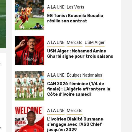
A LA UNE
Les Verts
ES Tunis : Kouceila Boualia
résilie son contrat
A LA UNE
Mercato
USM Alger
USM Alger : Mohamed Amine
Gharbi signe pour trois saisons
e
A LA UNE
Équipes Nationales
CAN 2026 féminine (1/4 de
finale) : L’Algérie affrontera la
Côte d’Ivoire samedi
A LA UNE
Mercato
L’Ivoirien Diakité Ousmane
s’engage avec l’ASO Chlef
e
jusqu’en 2029