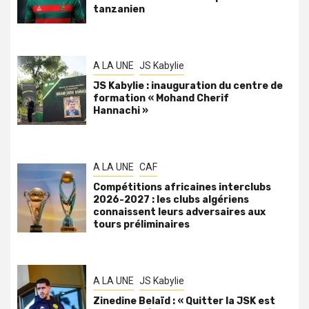
tanzanien
A LA UNE
JS Kabylie
JS Kabylie : inauguration du centre de
formation « Mohand Cherif
Hannachi »
A LA UNE
CAF
Compétitions africaines interclubs
2026-2027 : les clubs algériens
connaissent leurs adversaires aux
tours préliminaires
A LA UNE
JS Kabylie
Zinedine Belaïd : « Quitter la JSK est