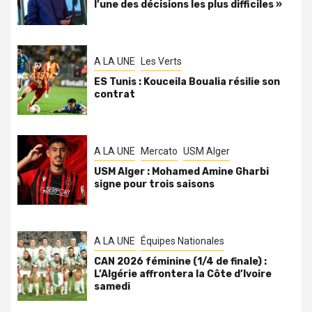
l’une des décisions les plus difficiles »
A LA UNE
Les Verts
ES Tunis : Kouceila Boualia résilie son
contrat
A LA UNE
Mercato
USM Alger
USM Alger : Mohamed Amine Gharbi
signe pour trois saisons
A LA UNE
Équipes Nationales
CAN 2026 féminine (1/4 de finale) :
L’Algérie affrontera la Côte d’Ivoire
samedi