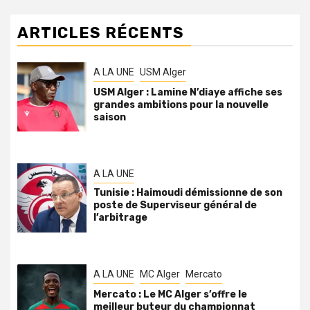
ARTICLES RÉCENTS
A LA UNE
USM Alger
USM Alger : Lamine N’diaye affiche ses
grandes ambitions pour la nouvelle
saison
A LA UNE
Tunisie : Haimoudi démissionne de son
poste de Superviseur général de
l’arbitrage
A LA UNE
MC Alger
Mercato
Mercato : Le MC Alger s’offre le
meilleur buteur du championnat