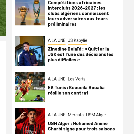
Compétitions africaines
interclubs 2026-2027 : les
clubs algériens connaissent
leurs adversaires aux tours
préliminaires
A LA UNE
JS Kabylie
Zinedine Belaïd : « Quitter la
JSK est l’une des décisions les
plus difficiles »
A LA UNE
Les Verts
ES Tunis : Kouceila Boualia
résilie son contrat
A LA UNE
Mercato
USM Alger
USM Alger : Mohamed Amine
Gharbi signe pour trois saisons