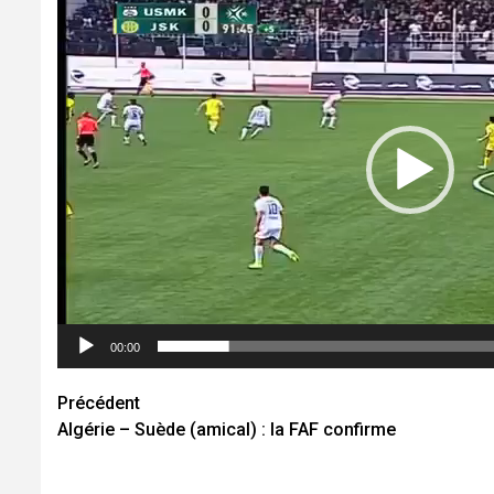
vidéo
00:00
Navigation
Précédent
Algérie – Suède (amical) : la FAF confirme
d’article