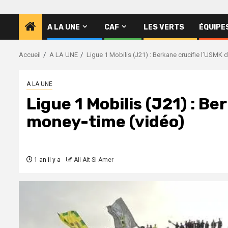
A LA UNE
CAF
LES VERTS
ÉQUIPE
Accueil
A LA UNE
Ligue 1 Mobilis (J21) : Berkane crucifie l’USMK 
A LA UNE
Ligue 1 Mobilis (J21) : Be
money-time (vidéo)
1 an il y a
Ali Ait Si Amer