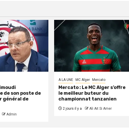
A LA UNE
MC Alger
Mercato
aimoudi
Mercato : Le MC Alger s’offre
e de son poste de
le meilleur buteur du
r général de
championnat tanzanien
2 jours il y a
Ali Ait Si Amer
Admin