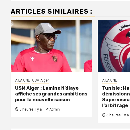
ARTICLES SIMILAIRES :
A LA UNE
USM Alger
A LA UNE
USM Alger : Lamine N’diaye
Tunisie : H
affiche ses grandes ambitions
démissionn
pour la nouvelle saison
Superviseu
l’arbitrage
5 heures il y a
Admin
5 heures il y a