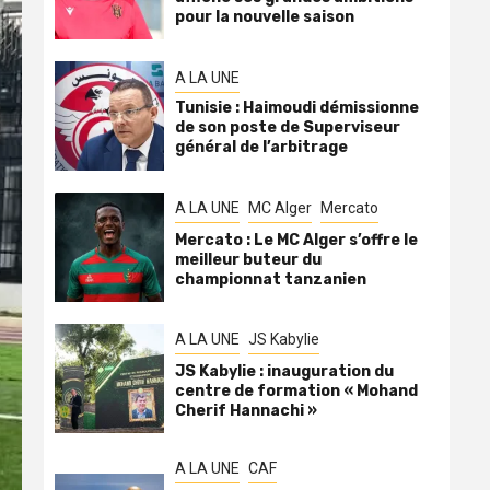
pour la nouvelle saison
A LA UNE
Tunisie : Haimoudi démissionne
de son poste de Superviseur
général de l’arbitrage
A LA UNE
MC Alger
Mercato
Mercato : Le MC Alger s’offre le
meilleur buteur du
championnat tanzanien
A LA UNE
JS Kabylie
JS Kabylie : inauguration du
centre de formation « Mohand
Cherif Hannachi »
A LA UNE
CAF