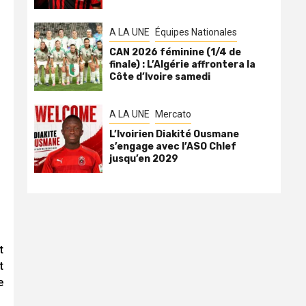
A LA UNE
Équipes Nationales
CAN 2026 féminine (1/4 de
finale) : L’Algérie affrontera la
Côte d’Ivoire samedi
A LA UNE
Mercato
L’Ivoirien Diakité Ousmane
s’engage avec l’ASO Chlef
jusqu’en 2029
t
t
e