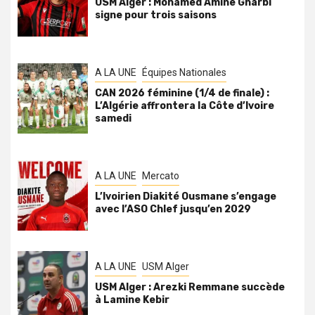
USM Alger : Mohamed Amine Gharbi
signe pour trois saisons
A LA UNE
Équipes Nationales
CAN 2026 féminine (1/4 de finale) :
L’Algérie affrontera la Côte d’Ivoire
samedi
A LA UNE
Mercato
L’Ivoirien Diakité Ousmane s’engage
avec l’ASO Chlef jusqu’en 2029
A LA UNE
USM Alger
USM Alger : Arezki Remmane succède
à Lamine Kebir