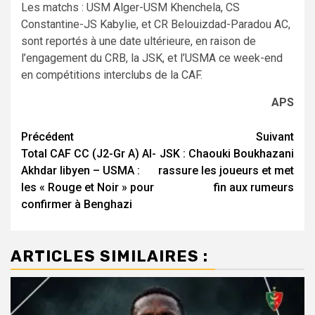
Les matchs : USM Alger-USM Khenchela, CS
Constantine-JS Kabylie, et CR Belouizdad-Paradou AC,
sont reportés à une date ultérieure, en raison de
l’engagement du CRB, la JSK, et l’USMA ce week-end
en compétitions interclubs de la CAF.
APS
Navigation
Précédent
Suivant
Total CAF CC (J2-Gr A) Al-
JSK : Chaouki Boukhazani
d’article
Akhdar libyen – USMA :
rassure les joueurs et met
les « Rouge et Noir » pour
fin aux rumeurs
confirmer à Benghazi
ARTICLES SIMILAIRES :