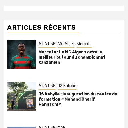
ARTICLES RÉCENTS
A LA UNE
MC Alger
Mercato
Mercato : Le MC Alger s’offre le
meilleur buteur du championnat
tanzanien
A LA UNE
JS Kabylie
JS Kabylie : inauguration du centre de
formation « Mohand Cherif
Hannachi »
A LA UNE
CAF