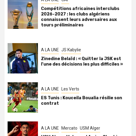
Compétitions africaines interclubs
2026-2027 : les clubs algériens
connaissent leurs adversaires aux
tours préliminaires
A LA UNE
JS Kabylie
Zinedine Belaïd : « Quitter la JSK est
l’une des décisions les plus difficiles »
A LA UNE
Les Verts
ES Tunis : Kouceila Boualia résilie son
contrat
A LA UNE
Mercato
USM Alger