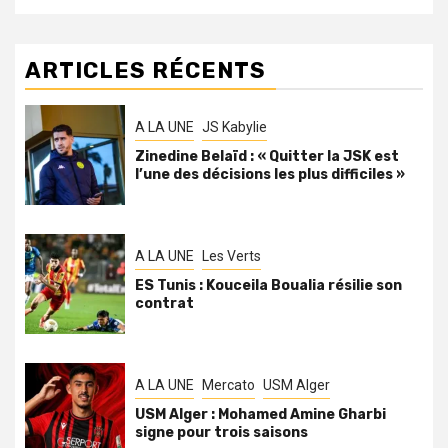
ARTICLES RÉCENTS
A LA UNE
JS Kabylie
Zinedine Belaïd : « Quitter la JSK est
l’une des décisions les plus difficiles »
A LA UNE
Les Verts
ES Tunis : Kouceila Boualia résilie son
contrat
A LA UNE
Mercato
USM Alger
USM Alger : Mohamed Amine Gharbi
signe pour trois saisons