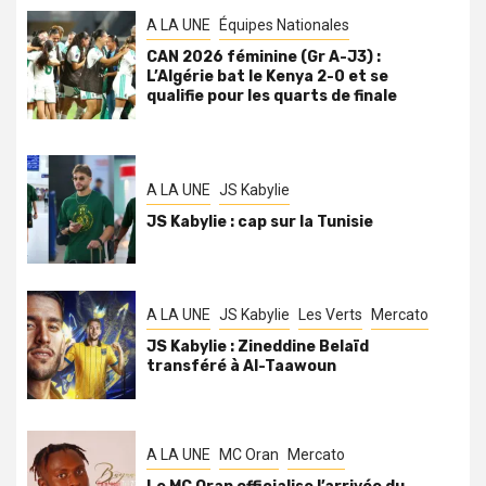
A LA UNE
Équipes Nationales
CAN 2026 féminine (Gr A-J3) :
L’Algérie bat le Kenya 2-0 et se
qualifie pour les quarts de finale
A LA UNE
JS Kabylie
JS Kabylie : cap sur la Tunisie
A LA UNE
JS Kabylie
Les Verts
Mercato
JS Kabylie : Zineddine Belaïd
transféré à Al-Taawoun
A LA UNE
MC Oran
Mercato