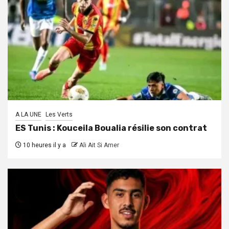
A LA UNE
Les Verts
ES Tunis : Kouceila Boualia résilie son contrat
10 heures il y a
Ali Ait Si Amer