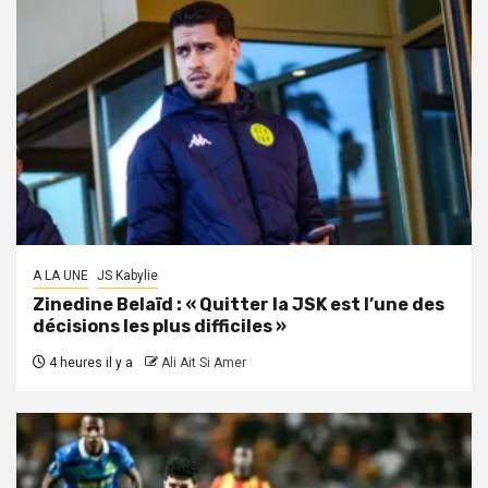
A LA UNE
JS Kabylie
Zinedine Belaïd : « Quitter la JSK est l’une des
décisions les plus difficiles »
4 heures il y a
Ali Ait Si Amer