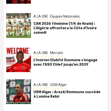
A LA UNE
Équipes Nationales
CAN 2026 féminine (1/4 de finale) :
L’Algérie affrontera la Côte d’Ivoire
samedi
A LA UNE
Mercato
L’Ivoirien Diakité Ousmane s’engage
avec l’ASO Chlef jusqu’en 2029
A LA UNE
USM Alger
USM Alger : Arezki Remmane succède
à Lamine Kebir