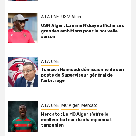
A LA UNE
USM Alger
USM Alger : Lamine N’diaye affiche ses
grandes ambitions pour la nouvelle
saison
A LA UNE
Tunisie : Haimoudi démissionne de son
poste de Superviseur général de
l’arbitrage
A LA UNE
MC Alger
Mercato
Mercato : Le MC Alger s’offre le
meilleur buteur du championnat
tanzanien