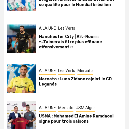
se qualifie pour le Mondial brésilien
A LA UNE
Les Verts
Manchester City | Aït-Nouri :
« J’aimerais être plus efficace
offensivement »
A LA UNE
Les Verts
Mercato
Mercato : Luca Zidane rejoint le CD
Leganés
A LA UNE
Mercato
USM Alger
USMA : Mohamed El Amine Ramdaoui
signe pour trois saisons