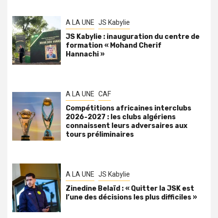
A LA UNE
JS Kabylie
JS Kabylie : inauguration du centre de
formation « Mohand Cherif
Hannachi »
A LA UNE
CAF
Compétitions africaines interclubs
2026-2027 : les clubs algériens
connaissent leurs adversaires aux
tours préliminaires
A LA UNE
JS Kabylie
Zinedine Belaïd : « Quitter la JSK est
l’une des décisions les plus difficiles »