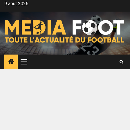
Aller
9 août 2026
au
contenu
Menu
principal