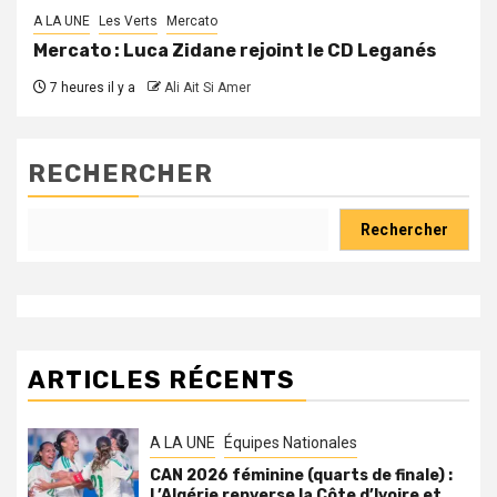
A LA UNE
Les Verts
Mercato
Mercato : Luca Zidane rejoint le CD Leganés
7 heures il y a
Ali Ait Si Amer
RECHERCHER
Rechercher
ARTICLES RÉCENTS
A LA UNE
Équipes Nationales
CAN 2026 féminine (quarts de finale) :
L’Algérie renverse la Côte d’Ivoire et