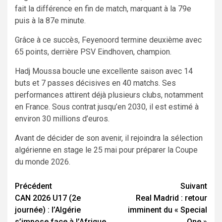
fait la différence en fin de match, marquant à la 79e
puis à la 87e minute.
Grâce à ce succès, Feyenoord termine deuxième avec
65 points, derrière PSV Eindhoven, champion.
Hadj Moussa boucle une excellente saison avec 14
buts et 7 passes décisives en 40 matchs. Ses
performances attirent déjà plusieurs clubs, notamment
en France. Sous contrat jusqu’en 2030, il est estimé à
environ 30 millions d’euros.
Avant de décider de son avenir, il rejoindra la sélection
algérienne en stage le 25 mai pour préparer la Coupe
du monde 2026.
Navigation
Précédent
Suivant
CAN 2026 U17 (2e
Real Madrid : retour
d’article
journée) : l’Algérie
imminent du « Special
s’impose face à l’Afrique
One »