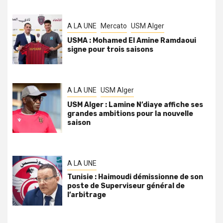
A LA UNE
Mercato
USM Alger
USMA : Mohamed El Amine Ramdaoui
signe pour trois saisons
A LA UNE
USM Alger
USM Alger : Lamine N’diaye affiche ses
grandes ambitions pour la nouvelle
saison
A LA UNE
Tunisie : Haimoudi démissionne de son
poste de Superviseur général de
l’arbitrage