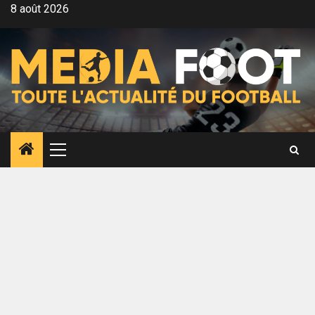
Aller
8 août 2026
au
contenu
Menu
principal