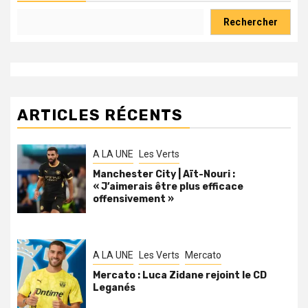
Rechercher
ARTICLES RÉCENTS
A LA UNE
Les Verts
Manchester City | Aït-Nouri :
« J’aimerais être plus efficace
offensivement »
A LA UNE
Les Verts
Mercato
Mercato : Luca Zidane rejoint le CD
Leganés