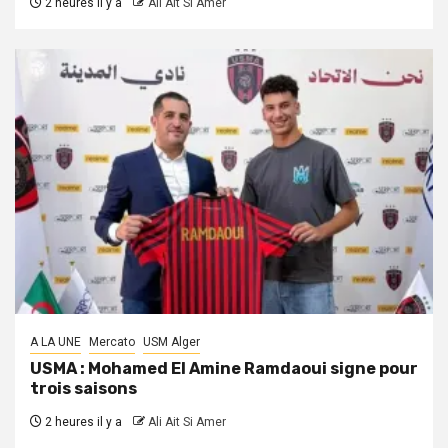
2 heures il y a
Ali Ait Si Amer
A LA UNE
Mercato
USM Alger
USMA : Mohamed El Amine Ramdaoui signe pour
trois saisons
2 heures il y a
Ali Ait Si Amer