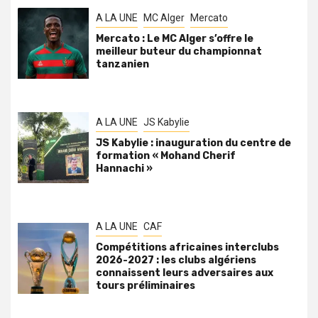
A LA UNE
MC Alger
Mercato
Mercato : Le MC Alger s’offre le
meilleur buteur du championnat
tanzanien
A LA UNE
JS Kabylie
JS Kabylie : inauguration du centre de
formation « Mohand Cherif
Hannachi »
A LA UNE
CAF
Compétitions africaines interclubs
2026-2027 : les clubs algériens
connaissent leurs adversaires aux
tours préliminaires