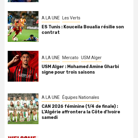
A LA UNE
Les Verts
ES Tunis : Kouceila Boualia résilie son
contrat
A LA UNE
Mercato
USM Alger
USM Alger : Mohamed Amine Gharbi
signe pour trois saisons
A LA UNE
Équipes Nationales
CAN 2026 féminine (1/4 de finale) :
L’Algérie affrontera la Côte d’Ivoire
samedi