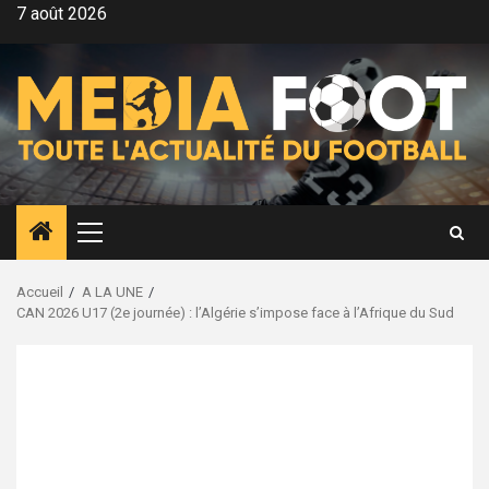
Aller
7 août 2026
au
contenu
Menu
principal
Accueil
A LA UNE
CAN 2026 U17 (2e journée) : l’Algérie s’impose face à l’Afrique du Sud