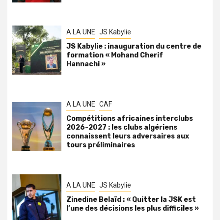
A LA UNE
JS Kabylie
JS Kabylie : inauguration du centre de
formation « Mohand Cherif
Hannachi »
A LA UNE
CAF
Compétitions africaines interclubs
2026-2027 : les clubs algériens
connaissent leurs adversaires aux
tours préliminaires
A LA UNE
JS Kabylie
Zinedine Belaïd : « Quitter la JSK est
l’une des décisions les plus difficiles »