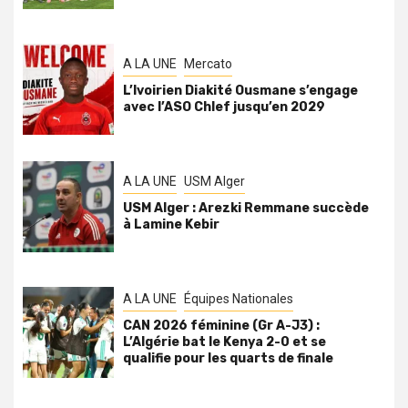
A LA UNE
Mercato
L’Ivoirien Diakité Ousmane s’engage
avec l’ASO Chlef jusqu’en 2029
A LA UNE
USM Alger
USM Alger : Arezki Remmane succède
à Lamine Kebir
A LA UNE
Équipes Nationales
CAN 2026 féminine (Gr A-J3) :
L’Algérie bat le Kenya 2-0 et se
qualifie pour les quarts de finale