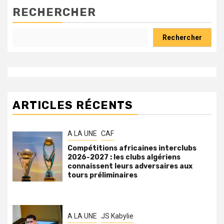
RECHERCHER
Rechercher
ARTICLES RÉCENTS
A LA UNE
CAF
Compétitions africaines interclubs
2026-2027 : les clubs algériens
connaissent leurs adversaires aux
tours préliminaires
A LA UNE
JS Kabylie