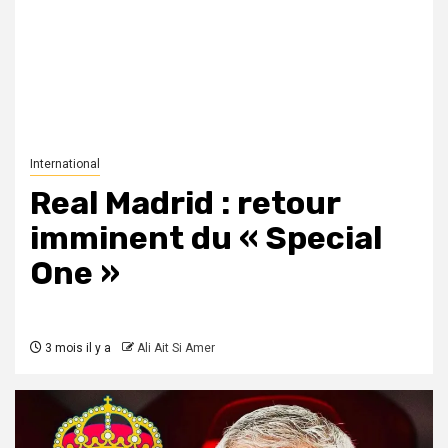
International
Real Madrid : retour
imminent du « Special
One »
3 mois il y a
Ali Ait Si Amer