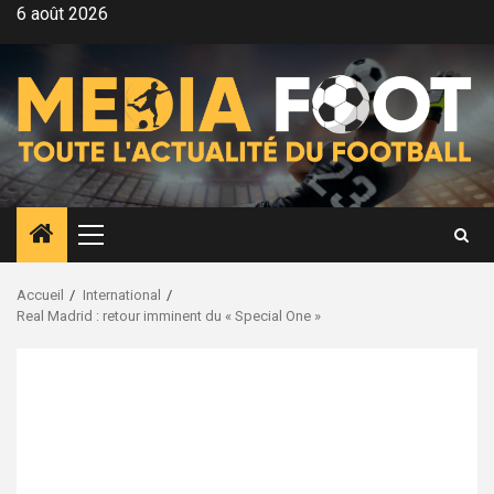
Aller
6 août 2026
au
contenu
Menu
principal
Accueil
International
Real Madrid : retour imminent du « Special One »