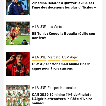
Zinedine Belaïd : « Quitter la JSK est
l’une des décisions les plus difficiles »
A LA UNE
Les Verts
ES Tunis : Kouceila Boualia résilie son
contrat
A LA UNE
Mercato
USM Alger
USM Alger : Mohamed Amine Gharbi
signe pour trois saisons
A LA UNE
Équipes Nationales
CAN 2026 féminine (1/4 de finale) :
L’Algérie affrontera la Côte d’Ivoire
samedi