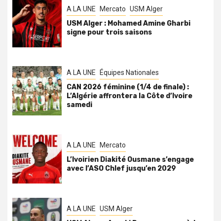
A LA UNE
Mercato
USM Alger
USM Alger : Mohamed Amine Gharbi
signe pour trois saisons
A LA UNE
Équipes Nationales
CAN 2026 féminine (1/4 de finale) :
L’Algérie affrontera la Côte d’Ivoire
samedi
A LA UNE
Mercato
L’Ivoirien Diakité Ousmane s’engage
avec l’ASO Chlef jusqu’en 2029
A LA UNE
USM Alger