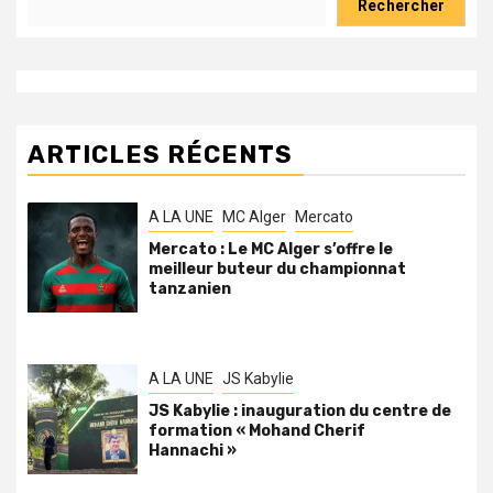
Rechercher
ARTICLES RÉCENTS
A LA UNE
MC Alger
Mercato
Mercato : Le MC Alger s’offre le
meilleur buteur du championnat
tanzanien
A LA UNE
JS Kabylie
JS Kabylie : inauguration du centre de
formation « Mohand Cherif
Hannachi »