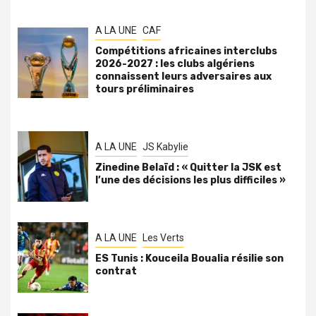
A LA UNE
CAF
Compétitions africaines interclubs
2026-2027 : les clubs algériens
connaissent leurs adversaires aux
tours préliminaires
A LA UNE
JS Kabylie
Zinedine Belaïd : « Quitter la JSK est
l’une des décisions les plus difficiles »
A LA UNE
Les Verts
ES Tunis : Kouceila Boualia résilie son
contrat