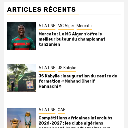
ARTICLES RÉCENTS
A LA UNE
MC Alger
Mercato
Mercato : Le MC Alger s’offre le
meilleur buteur du championnat
tanzanien
A LA UNE
JS Kabylie
JS Kabylie : inauguration du centre de
formation « Mohand Cherif
Hannachi »
A LA UNE
CAF
Compétitions africaines interclubs
2026-2027 : les clubs algériens