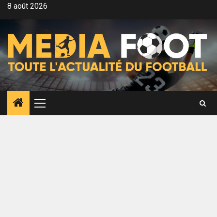
Aller
8 août 2026
au
contenu
Menu
principal