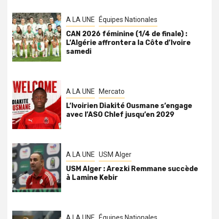
A LA UNE
Équipes Nationales
CAN 2026 féminine (1/4 de finale) :
L’Algérie affrontera la Côte d’Ivoire
samedi
A LA UNE
Mercato
L’Ivoirien Diakité Ousmane s’engage
avec l’ASO Chlef jusqu’en 2029
A LA UNE
USM Alger
USM Alger : Arezki Remmane succède
à Lamine Kebir
A LA UNE
Équipes Nationales