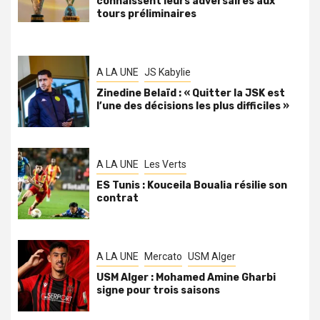
connaissent leurs adversaires aux
tours préliminaires
A LA UNE
JS Kabylie
Zinedine Belaïd : « Quitter la JSK est
l’une des décisions les plus difficiles »
A LA UNE
Les Verts
ES Tunis : Kouceila Boualia résilie son
contrat
A LA UNE
Mercato
USM Alger
USM Alger : Mohamed Amine Gharbi
signe pour trois saisons