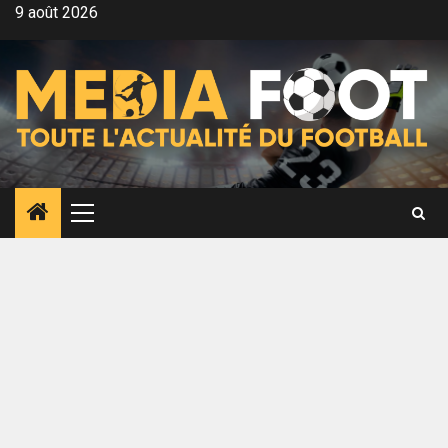
Aller
9 août 2026
au
contenu
Menu
principal