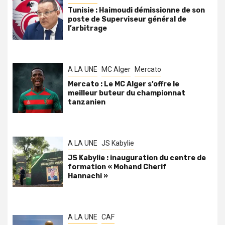
Tunisie : Haimoudi démissionne de son
poste de Superviseur général de
l’arbitrage
A LA UNE
MC Alger
Mercato
Mercato : Le MC Alger s’offre le
meilleur buteur du championnat
tanzanien
A LA UNE
JS Kabylie
JS Kabylie : inauguration du centre de
formation « Mohand Cherif
Hannachi »
A LA UNE
CAF