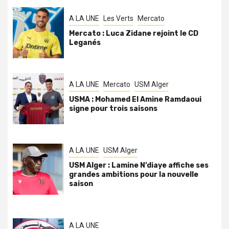
A LA UNE
Les Verts
Mercato
Mercato : Luca Zidane rejoint le CD
Leganés
A LA UNE
Mercato
USM Alger
USMA : Mohamed El Amine Ramdaoui
signe pour trois saisons
A LA UNE
USM Alger
USM Alger : Lamine N’diaye affiche ses
grandes ambitions pour la nouvelle
saison
A LA UNE