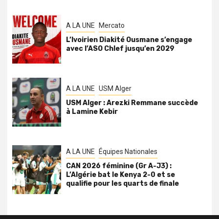
A LA UNE
Mercato
L’Ivoirien Diakité Ousmane s’engage
avec l’ASO Chlef jusqu’en 2029
A LA UNE
USM Alger
USM Alger : Arezki Remmane succède
à Lamine Kebir
A LA UNE
Équipes Nationales
CAN 2026 féminine (Gr A-J3) :
L’Algérie bat le Kenya 2-0 et se
qualifie pour les quarts de finale