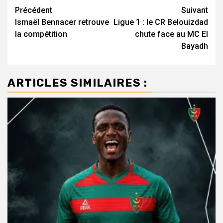
Navigation
Précédent
Suivant
Ismaël Bennacer retrouve
Ligue 1 : le CR Belouizdad
d’article
la compétition
chute face au MC El
Bayadh
ARTICLES SIMILAIRES :