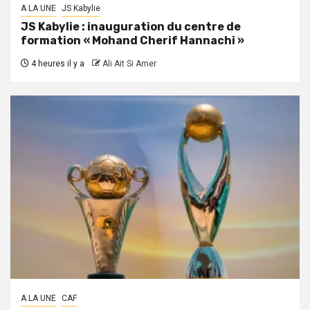
A LA UNE
JS Kabylie
JS Kabylie : inauguration du centre de
formation « Mohand Cherif Hannachi »
4 heures il y a
Ali Ait Si Amer
A LA UNE
CAF