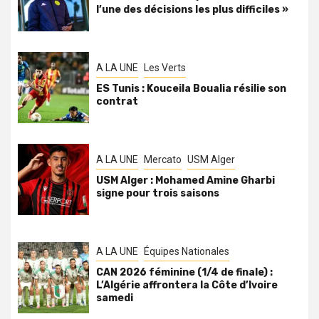
l’une des décisions les plus difficiles »
A LA UNE
Les Verts
ES Tunis : Kouceila Boualia résilie son
contrat
A LA UNE
Mercato
USM Alger
USM Alger : Mohamed Amine Gharbi
signe pour trois saisons
A LA UNE
Équipes Nationales
CAN 2026 féminine (1/4 de finale) :
L’Algérie affrontera la Côte d’Ivoire
samedi