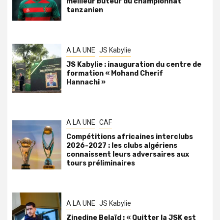
meilleur buteur du championnat
tanzanien
A LA UNE
JS Kabylie
JS Kabylie : inauguration du centre de
formation « Mohand Cherif
Hannachi »
A LA UNE
CAF
Compétitions africaines interclubs
2026-2027 : les clubs algériens
connaissent leurs adversaires aux
tours préliminaires
A LA UNE
JS Kabylie
Zinedine Belaïd : « Quitter la JSK est