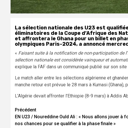
La sélection nationale des U23 est qualifié
éliminatoires de la Coupe d’Afrique des Nati
et affrontera le Ghana pour un billet en pha
olympiques Paris-2024, a annoncé mercredi 
«
Faisant suite à la notification de non-participation de 
sélection nationale est considérée vainqueur et automati
explique la FAF dans un communiqué publié sur son site o
Le match aller entre les sélections algérienne et ghanée
manche retour est prévue le 28 mars à Kumasi (Ghana), 
L’Algérie devait affronter l’Ethiopie (8-9 mars) à Addis A
Navigation
Précédent
EN U23 / Noureddine Ould Ali : « Nous allons jouer à f
d’article
nos chances pour se qualifier à la phase finale »