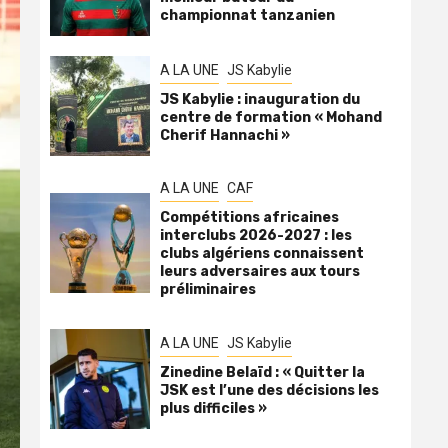
championnat tanzanien
A LA UNE
JS Kabylie
JS Kabylie : inauguration du
centre de formation « Mohand
Cherif Hannachi »
A LA UNE
CAF
Compétitions africaines
interclubs 2026-2027 : les
clubs algériens connaissent
leurs adversaires aux tours
préliminaires
A LA UNE
JS Kabylie
Zinedine Belaïd : « Quitter la
JSK est l’une des décisions les
plus difficiles »