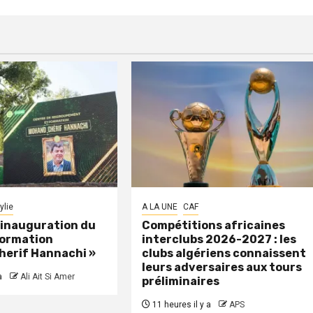
ylie
A LA UNE
CAF
: inauguration du
Compétitions africaines
formation
interclubs 2026-2027 : les
herif Hannachi »
clubs algériens connaissent
leurs adversaires aux tours
a
Ali Ait Si Amer
préliminaires
11 heures il y a
APS