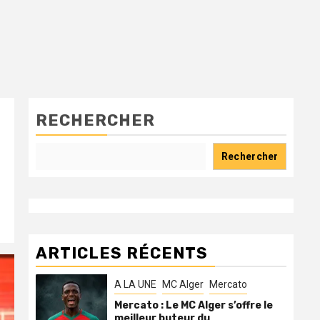
RECHERCHER
Rechercher
ARTICLES RÉCENTS
A LA UNE
MC Alger
Mercato
Mercato : Le MC Alger s’offre le
meilleur buteur du