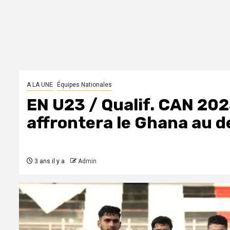
A LA UNE
Équipes Nationales
EN U23 / Qualif. CAN 2023 
affrontera le Ghana au d
3 ans il y a
Admin