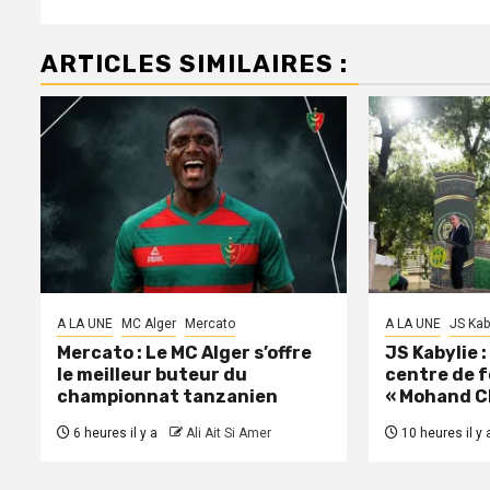
ARTICLES SIMILAIRES :
A LA UNE
MC Alger
Mercato
A LA UNE
JS Kab
Mercato : Le MC Alger s’offre
JS Kabylie 
le meilleur buteur du
centre de 
championnat tanzanien
« Mohand C
6 heures il y a
Ali Ait Si Amer
10 heures il y 