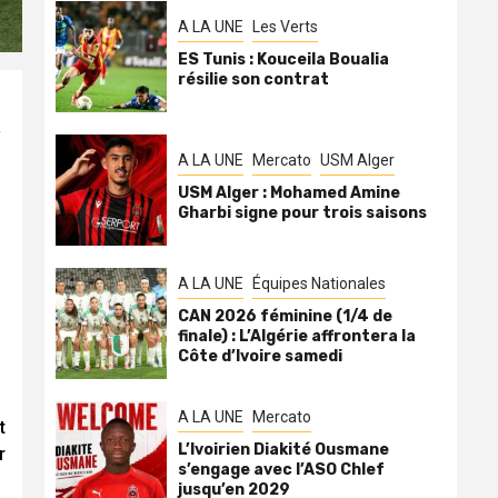
A LA UNE
Les Verts
ES Tunis : Kouceila Boualia
résilie son contrat
,
A LA UNE
Mercato
USM Alger
USM Alger : Mohamed Amine
Gharbi signe pour trois saisons
A LA UNE
Équipes Nationales
CAN 2026 féminine (1/4 de
finale) : L’Algérie affrontera la
Côte d’Ivoire samedi
A LA UNE
Mercato
t
L’Ivoirien Diakité Ousmane
r
s’engage avec l’ASO Chlef
jusqu’en 2029