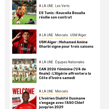
A LA UNE
Les Verts
ES Tunis : Kouceila Boualia
résilie son contrat
A LA UNE
Mercato
USM Alger
USM Alger : Mohamed Amine
Gharbi signe pour trois saisons
A LA UNE
Équipes Nationales
CAN 2026 féminine (1/4 de
finale) : L’Algérie affrontera la
Côte d’Ivoire samedi
A LA UNE
Mercato
L’Ivoirien Diakité Ousmane
s’engage avec l’ASO Chlef
jusqu’en 2029