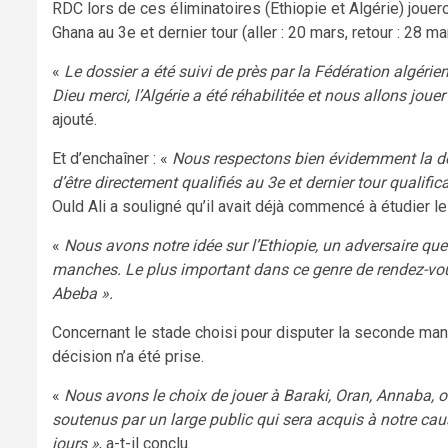
RDC lors de ces éliminatoires (Ethiopie et Algérie) joueron
Ghana au 3e et dernier tour (aller : 20 mars, retour : 28 ma
«
Le dossier a été suivi de près par la Fédération algérie
Dieu merci, l’Algérie a été réhabilitée et nous allons joue
ajouté.
Et d’enchaîner : «
Nous respectons bien évidemment la déci
d’être directement qualifiés au 3e et dernier tour qualific
Ould Ali a souligné qu’il avait déjà commencé à étudier le
«
Nous avons notre idée sur l’Ethiopie, un adversaire qu
manches. Le plus important dans ce genre de rendez-vous
Abeba ».
Concernant le stade choisi pour disputer la seconde man
décision n’a été prise.
«
Nous avons le choix de jouer à Baraki, Oran, Annaba, o
soutenus par un large public qui sera acquis à notre cau
jours »
, a-t-il conclu.