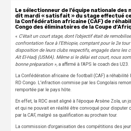
Le sélectionneur de l’équipe nationale des 
dit mardi « satisfait » du stage effectué c
la Confédération africaine (CAF) de réhabili
Congo des éliminatoires de la Coupe d’Afr
«
C’était un court stage, dont l’objectif était de remobilis
confrontation face à l’Ethiopie, comptant pour le 2e tour d
disposition de leurs clubs respectifs, engagés dans les c
Aït El-Hadj (USMA). Même si le délai est court, nous so
bonne préparation »,
a affirmé à l’APS le coach des U23.
La Confédération africaine de football (CAF) a réhabilité l
RD Congo. L’infraction commise par les Congolais remon
remportée par le pays hôte.
En effet, la RDC avait aligné à l’époque Arsène Zola, un j
et qui ne pouvait en réalité être convoqué pour disputer
par la CAF, malgré sa qualification au prochain tour.
La commission d’organisation des compétitions des jeu