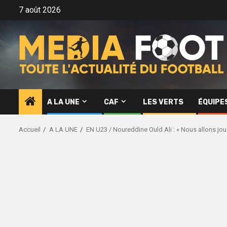
Aller
7 août 2026
au
contenu
A LA UNE
CAF
LES VERTS
ÉQUIPE
Accueil
A LA UNE
EN U23 / Noureddine Ould Ali : « Nous allons joue