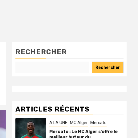
RECHERCHER
Rechercher
ARTICLES RÉCENTS
A LA UNE
MC Alger
Mercato
Mercato : Le MC Alger s’offre le
meilleur buteur du