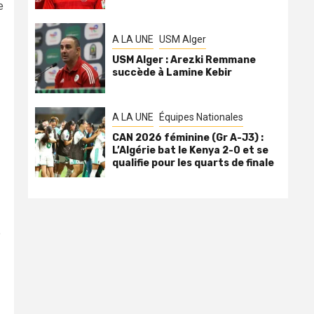
e
A LA UNE
USM Alger
USM Alger : Arezki Remmane
succède à Lamine Kebir
A LA UNE
Équipes Nationales
CAN 2026 féminine (Gr A-J3) :
L’Algérie bat le Kenya 2-0 et se
qualifie pour les quarts de finale
e