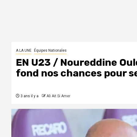
A LA UNE
Équipes Nationales
EN U23 / Noureddine Ould 
fond nos chances pour se 
3 ans il y a
Ali Ait Si Amer