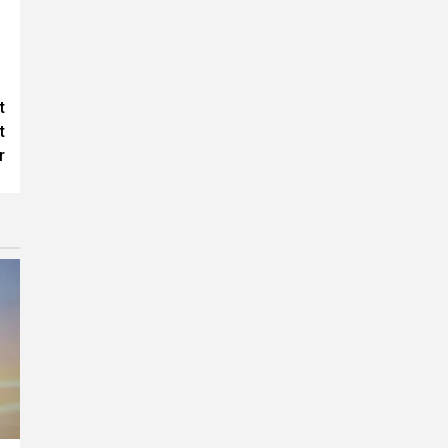
t
t
r