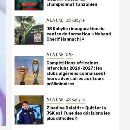
championnat tanzanien
A LA UNE
JS Kabylie
JS Kabylie : inauguration du
centre de formation « Mohand
Cherif Hannachi »
A LA UNE
CAF
Compétitions africaines
interclubs 2026-2027 : les
clubs algériens connaissent
leurs adversaires aux tours
préliminaires
A LA UNE
JS Kabylie
Zinedine Belaïd : « Quitter la
JSK est l’une des décisions les
plus difficiles »