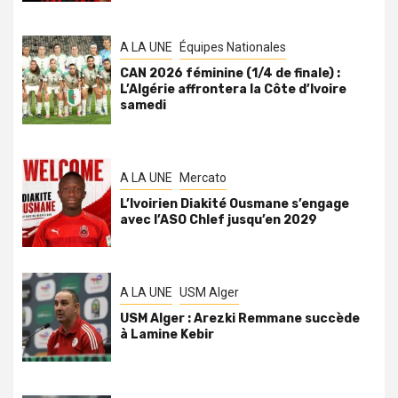
A LA UNE
Équipes Nationales
CAN 2026 féminine (1/4 de finale) :
L’Algérie affrontera la Côte d’Ivoire
samedi
A LA UNE
Mercato
L’Ivoirien Diakité Ousmane s’engage
avec l’ASO Chlef jusqu’en 2029
A LA UNE
USM Alger
USM Alger : Arezki Remmane succède
à Lamine Kebir