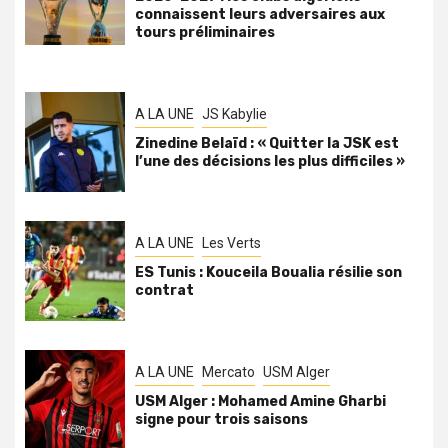
connaissent leurs adversaires aux
tours préliminaires
A LA UNE
JS Kabylie
Zinedine Belaïd : « Quitter la JSK est
l’une des décisions les plus difficiles »
A LA UNE
Les Verts
ES Tunis : Kouceila Boualia résilie son
contrat
A LA UNE
Mercato
USM Alger
USM Alger : Mohamed Amine Gharbi
signe pour trois saisons