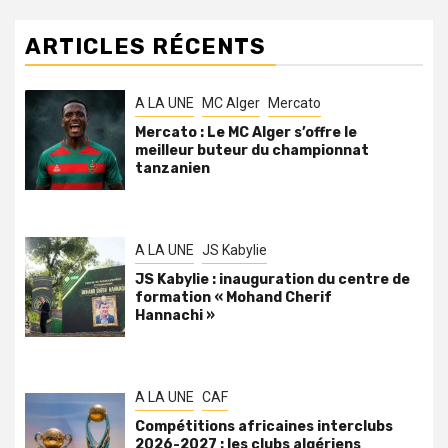
ARTICLES RÉCENTS
A LA UNE
MC Alger
Mercato
Mercato : Le MC Alger s’offre le
meilleur buteur du championnat
tanzanien
A LA UNE
JS Kabylie
JS Kabylie : inauguration du centre de
formation « Mohand Cherif
Hannachi »
A LA UNE
CAF
Compétitions africaines interclubs
2026-2027 : les clubs algériens