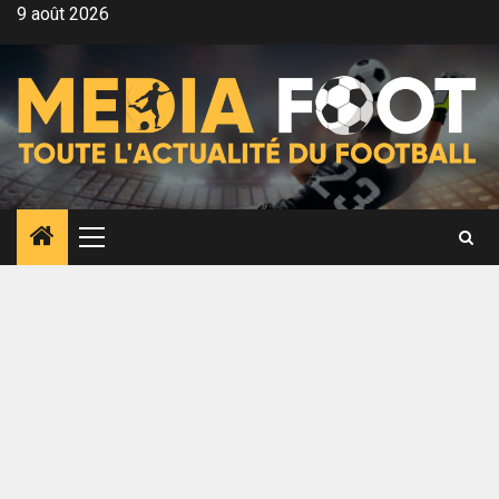
Aller
9 août 2026
au
contenu
Menu
principal