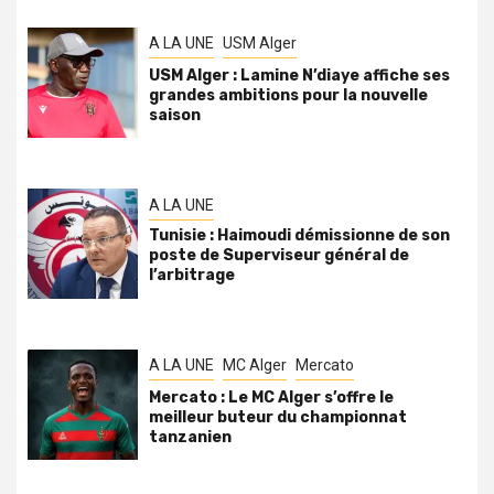
A LA UNE
USM Alger
USM Alger : Lamine N’diaye affiche ses
grandes ambitions pour la nouvelle
saison
A LA UNE
Tunisie : Haimoudi démissionne de son
poste de Superviseur général de
l’arbitrage
A LA UNE
MC Alger
Mercato
Mercato : Le MC Alger s’offre le
meilleur buteur du championnat
tanzanien