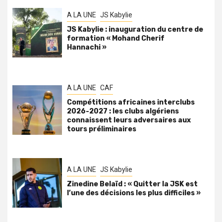
A LA UNE
JS Kabylie
JS Kabylie : inauguration du centre de
formation « Mohand Cherif
Hannachi »
A LA UNE
CAF
Compétitions africaines interclubs
2026-2027 : les clubs algériens
connaissent leurs adversaires aux
tours préliminaires
A LA UNE
JS Kabylie
Zinedine Belaïd : « Quitter la JSK est
l’une des décisions les plus difficiles »