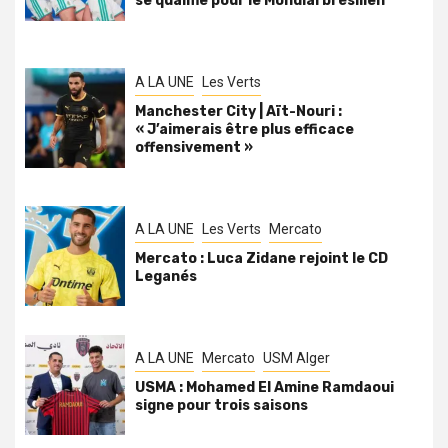
se qualifie pour le Mondial brésilien
A LA UNE
Les Verts
Manchester City | Aït-Nouri :
« J’aimerais être plus efficace
offensivement »
A LA UNE
Les Verts
Mercato
Mercato : Luca Zidane rejoint le CD
Leganés
A LA UNE
Mercato
USM Alger
USMA : Mohamed El Amine Ramdaoui
signe pour trois saisons