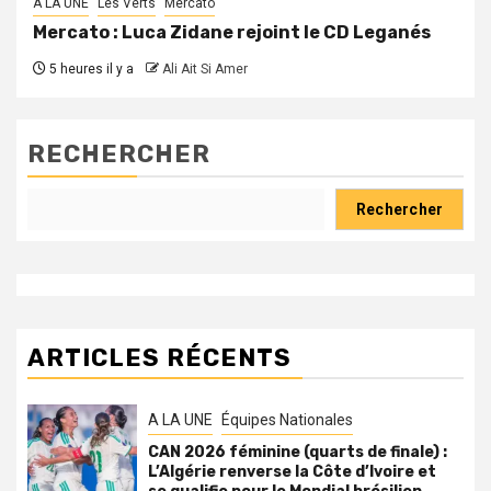
A LA UNE
Les Verts
Mercato
Mercato : Luca Zidane rejoint le CD Leganés
5 heures il y a
Ali Ait Si Amer
RECHERCHER
Rechercher
ARTICLES RÉCENTS
A LA UNE
Équipes Nationales
CAN 2026 féminine (quarts de finale) :
L’Algérie renverse la Côte d’Ivoire et