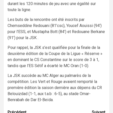
durant les 120 minutes de jeu avec une égalité sur
toute la ligne.
Les buts de la rencontre ont été inscrits par
Chemseddine Redouani (81’csc), Youcef Aouissi (94′)
pour l’ESS, et Mustapha Bott (84′) et Redouane Berkane
(91′) pour la JSK .
Pour rappel, la JSK s’est qualifiée pour la finale de la
deuxième édition de la Coupe de la Ligue « Réserve »
en dominant le CS Constantine sur le score de 3 à 1,
tandis que l’ES Sétif a écarté le MC Oran (1-0).
La JSK succède au MC Alger au palmarès de la
compétition. Les Vert et Rouge avaient remporté la
première édition la saison dernière aux dépens du CR
Belouizdad (1-1, aux t.a.b : 6-5), au stade Omar-
Benrabah de Dar El-Beïda.
Navigation
Précédent
Suivant