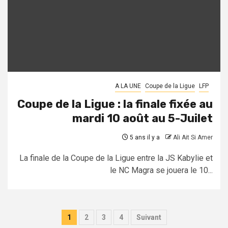
A LA UNE
Coupe de la Ligue
LFP
Coupe de la Ligue : la finale fixée au
mardi 10 août au 5-Juilet
5 ans il y a
Ali Ait Si Amer
La finale de la Coupe de la Ligue entre la JS Kabylie et
le NC Magra se jouera le 10...
Pagination
1
2
3
4
Suivant