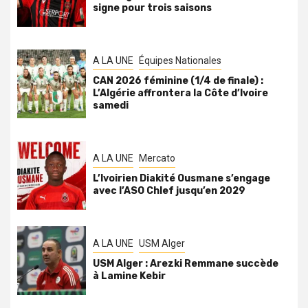
signe pour trois saisons
A LA UNE
Équipes Nationales
CAN 2026 féminine (1/4 de finale) :
L’Algérie affrontera la Côte d’Ivoire
samedi
A LA UNE
Mercato
L’Ivoirien Diakité Ousmane s’engage
avec l’ASO Chlef jusqu’en 2029
A LA UNE
USM Alger
USM Alger : Arezki Remmane succède
à Lamine Kebir