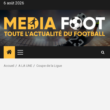
Aller
6 août 2026
au
contenu
Menu
principal
Accueil
A LA UNE
Coupe de la Ligue