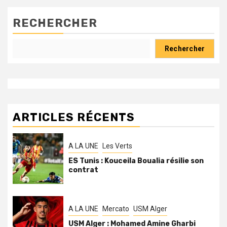
des
publications
RECHERCHER
Rechercher
ARTICLES RÉCENTS
A LA UNE
Les Verts
ES Tunis : Kouceila Boualia résilie son
contrat
A LA UNE
Mercato
USM Alger
USM Alger : Mohamed Amine Gharbi