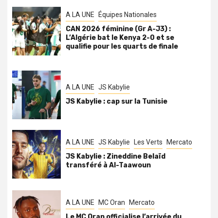
A LA UNE
Équipes Nationales
CAN 2026 féminine (Gr A-J3) :
L’Algérie bat le Kenya 2-0 et se
qualifie pour les quarts de finale
A LA UNE
JS Kabylie
JS Kabylie : cap sur la Tunisie
A LA UNE
JS Kabylie
Les Verts
Mercato
JS Kabylie : Zineddine Belaïd
transféré à Al-Taawoun
A LA UNE
MC Oran
Mercato
Le MC Oran officialise l’arrivée du