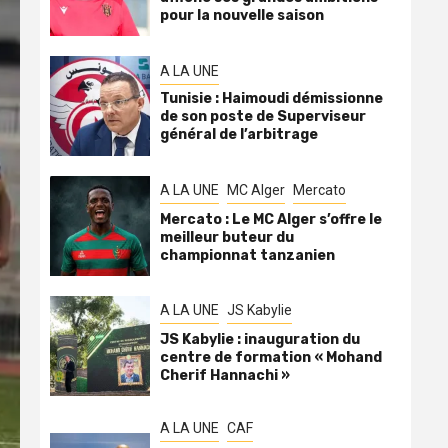
pour la nouvelle saison
A LA UNE
Tunisie : Haimoudi démissionne
de son poste de Superviseur
général de l’arbitrage
A LA UNE
MC Alger
Mercato
Mercato : Le MC Alger s’offre le
meilleur buteur du
championnat tanzanien
A LA UNE
JS Kabylie
JS Kabylie : inauguration du
centre de formation « Mohand
Cherif Hannachi »
A LA UNE
CAF