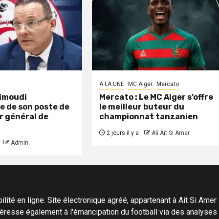
A LA UNE
MC Alger
Mercato
aimoudi
Mercato : Le MC Alger s’offre
e de son poste de
le meilleur buteur du
r général de
championnat tanzanien
2 jours il y a
Ali Ait Si Amer
Admin
ité en ligne. Site électronique agréé, appartenant à Ait Si Amer Pro
'intéresse également à l'émancipation du football via des analyse