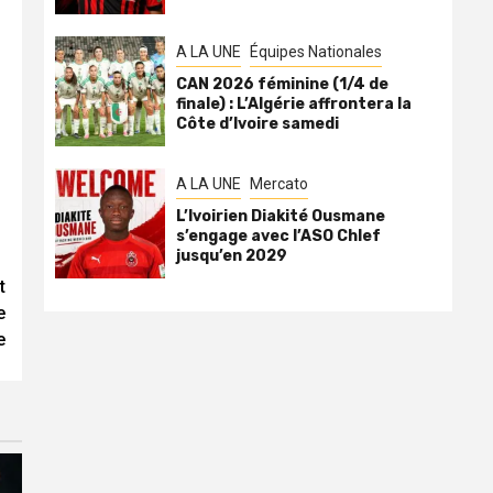
A LA UNE
Équipes Nationales
CAN 2026 féminine (1/4 de
finale) : L’Algérie affrontera la
Côte d’Ivoire samedi
A LA UNE
Mercato
L’Ivoirien Diakité Ousmane
s’engage avec l’ASO Chlef
jusqu’en 2029
t
e
e