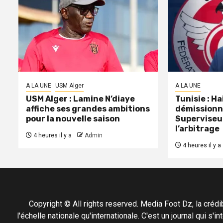
A LA UNE
USM Alger
A LA UNE
USM Alger : Lamine N’diaye
Tunisie : H
affiche ses grandes ambitions
démissionn
pour la nouvelle saison
Superviseu
l’arbitrage
4 heures il y a
Admin
4 heures il y a
Copyright © All rights reserved. Media Foot Dz, la crédibil
l'échelle nationale qu'internationale. C'est un journal qui s