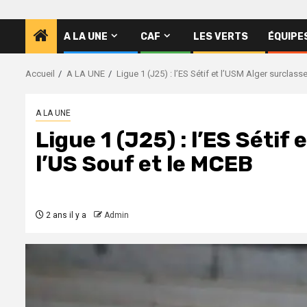
A LA UNE
CAF
LES VERTS
ÉQUIPE
Accueil
A LA UNE
Ligue 1 (J25) : l’ES Sétif et l’USM Alger surclass
A LA UNE
Ligue 1 (J25) : l’ES Sétif
l’US Souf et le MCEB
2 ans il y a
Admin