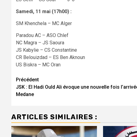
Samedi, 11 mai (17h00) :
SM Khenchela – MC Alger
Paradou AC – ASO Chlef
NC Magra – JS Saoura
JS Kabylie – CS Constantine
CR Belouizdad – ES Ben Aknoun
US Biskra – MC Oran
Navigation
Précédent
JSK : El Hadi Ould Ali évoque une nouvelle fois l’arrivé
d’article
Medane
ARTICLES SIMILAIRES :