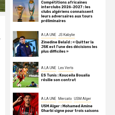
Compétitions africaines
interclubs 2026-2027 : les
clubs algériens connaissent
leurs adversaires aux tours
préliminaires
A LA UNE
JS Kabylie
,
Zinedine Belaïd : « Quitter la
JSK est l’une des décisions les
plus difficiles »
A LA UNE
Les Verts
ES Tunis : Kouceila Boualia
résilie son contrat
A LA UNE
Mercato
USM Alger
USM Alger : Mohamed Amine
Gharbi signe pour trois saisons