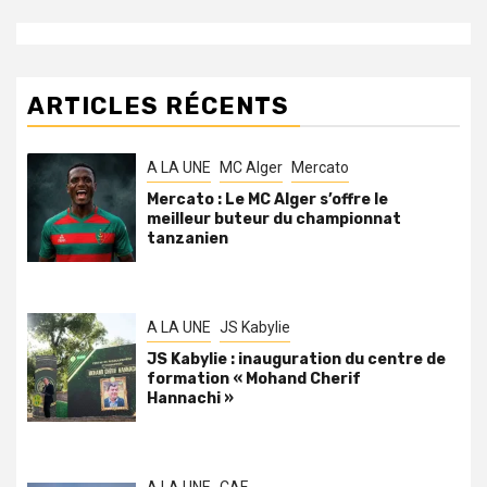
ARTICLES RÉCENTS
A LA UNE
MC Alger
Mercato
Mercato : Le MC Alger s’offre le
meilleur buteur du championnat
tanzanien
A LA UNE
JS Kabylie
JS Kabylie : inauguration du centre de
formation « Mohand Cherif
Hannachi »