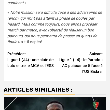
continent
».
«
Notre mission sera difficile, face à des adversaires de
renom, qui n’ont pas atteint la phase de poules par
hasard. Mais comme toujours, nous allons procéder
match par match, avec l’objectif de réaliser un bon
parcours, qui nous permettra de passer en quarts de
finale
» a-t-il espéré.
Navigation
Précédent
Suivant
Ligue 1 (J4) : une pluie de
Ligue 1 (J4) : le Paradou
d’article
buts entre le MCA et l’ESS
AC puissance 5 face à
l’US Biskra
ARTICLES SIMILAIRES :