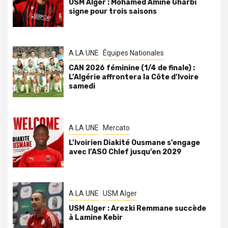
USM Alger : Mohamed Amine Gharbi
signe pour trois saisons
A LA UNE
Équipes Nationales
CAN 2026 féminine (1/4 de finale) :
L’Algérie affrontera la Côte d’Ivoire
samedi
A LA UNE
Mercato
L’Ivoirien Diakité Ousmane s’engage
avec l’ASO Chlef jusqu’en 2029
A LA UNE
USM Alger
USM Alger : Arezki Remmane succède
à Lamine Kebir