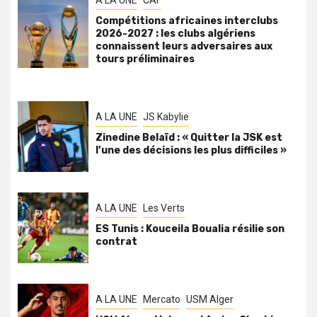
A LA UNE
CAF
Compétitions africaines interclubs
2026-2027 : les clubs algériens
connaissent leurs adversaires aux
tours préliminaires
A LA UNE
JS Kabylie
Zinedine Belaïd : « Quitter la JSK est
l’une des décisions les plus difficiles »
A LA UNE
Les Verts
ES Tunis : Kouceila Boualia résilie son
contrat
A LA UNE
Mercato
USM Alger