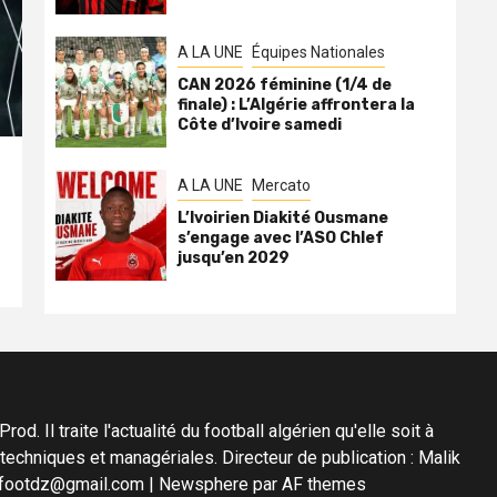
A LA UNE
Équipes Nationales
CAN 2026 féminine (1/4 de
finale) : L’Algérie affrontera la
Côte d’Ivoire samedi
A LA UNE
Mercato
L’Ivoirien Diakité Ousmane
s’engage avec l’ASO Chlef
jusqu’en 2029
d. Il traite l'actualité du football algérien qu'elle soit à
s techniques et managériales. Directeur de publication : Malik
diafootdz@gmail.com
|
Newsphere
par AF themes