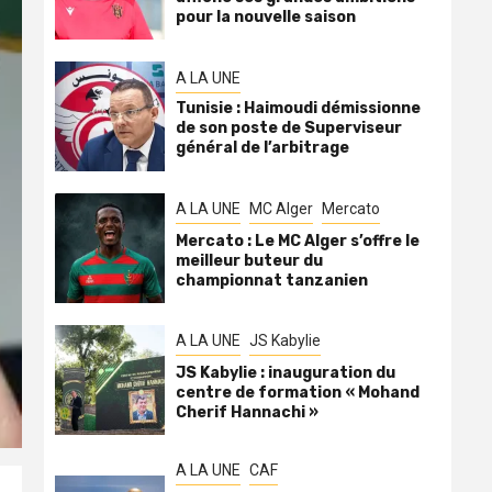
pour la nouvelle saison
A LA UNE
Tunisie : Haimoudi démissionne
de son poste de Superviseur
général de l’arbitrage
A LA UNE
MC Alger
Mercato
Mercato : Le MC Alger s’offre le
meilleur buteur du
championnat tanzanien
A LA UNE
JS Kabylie
JS Kabylie : inauguration du
centre de formation « Mohand
Cherif Hannachi »
A LA UNE
CAF