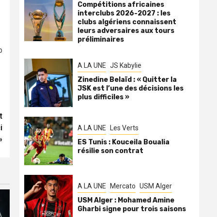
Compétitions africaines
interclubs 2026-2027 : les
clubs algériens connaissent
leurs adversaires aux tours
préliminaires
b
A LA UNE
JS Kabylie
Zinedine Belaïd : « Quitter la
JSK est l’une des décisions les
plus difficiles »
t
i
A LA UNE
Les Verts
»
ES Tunis : Kouceila Boualia
résilie son contrat
A LA UNE
Mercato
USM Alger
USM Alger : Mohamed Amine
Gharbi signe pour trois saisons