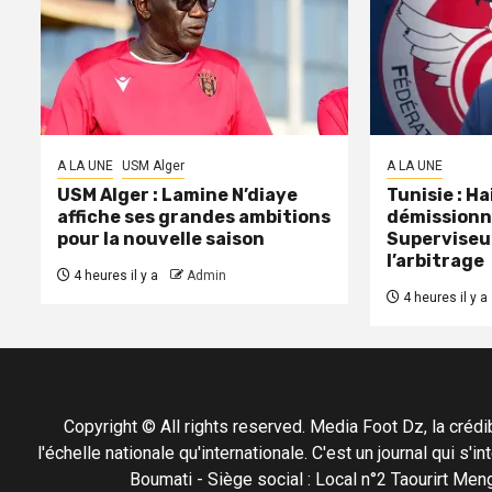
A LA UNE
USM Alger
A LA UNE
USM Alger : Lamine N’diaye
Tunisie : H
affiche ses grandes ambitions
démissionn
pour la nouvelle saison
Superviseu
l’arbitrage
4 heures il y a
Admin
4 heures il y a
Copyright © All rights reserved. Media Foot Dz, la crédibil
l'échelle nationale qu'internationale. C'est un journal qui s
Boumati - Siège social : Local n°2 Taourirt 