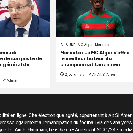
A LA UNE
MC Alger
Mercato
aimoudi
Mercato : Le MC Alger s’offre
e de son poste de
le meilleur buteur du
r général de
championnat tanzanien
2 jours il y a
Ali Ait Si Amer
Admin
ité en ligne. Site électronique agréé, appartenant à Ait Si Amer Pro
'intéresse également à l'émancipation du football via des analyse
Menguellet, Ain El Hammam,Tizi-Ouzou - Agrément N° 31/24 - me