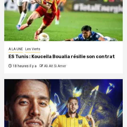
A LA UNE
Les Verts
ES Tunis : Kouceila Boualia résilie son contrat
18 heures il y a
Ali Ait Si Amer