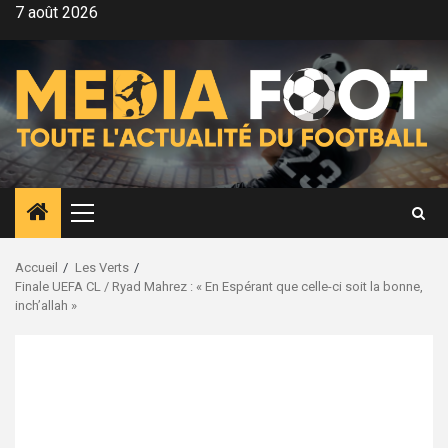
Aller
7 août 2026
au
contenu
Menu
principal
Accueil
Les Verts
Finale UEFA CL / Ryad Mahrez : « En Espérant que celle-ci soit la bonne,
inch’allah »