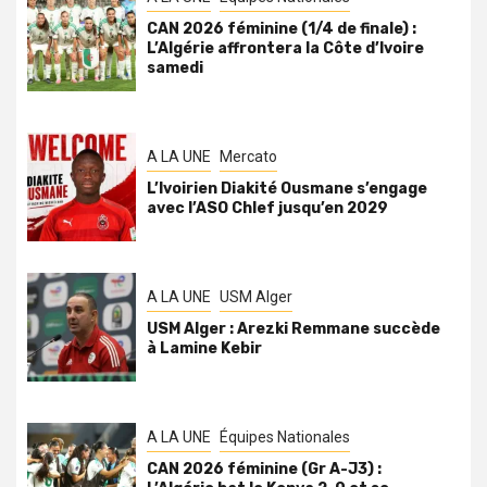
CAN 2026 féminine (1/4 de finale) :
L’Algérie affrontera la Côte d’Ivoire
samedi
A LA UNE
Mercato
L’Ivoirien Diakité Ousmane s’engage
avec l’ASO Chlef jusqu’en 2029
A LA UNE
USM Alger
USM Alger : Arezki Remmane succède
à Lamine Kebir
A LA UNE
Équipes Nationales
CAN 2026 féminine (Gr A-J3) :