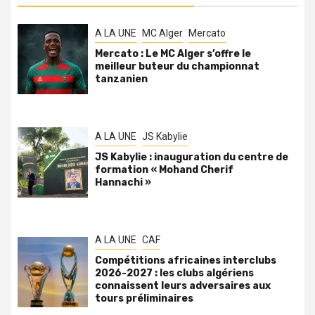
A LA UNE
MC Alger
Mercato
Mercato : Le MC Alger s’offre le
meilleur buteur du championnat
tanzanien
A LA UNE
JS Kabylie
JS Kabylie : inauguration du centre de
formation « Mohand Cherif
Hannachi »
A LA UNE
CAF
Compétitions africaines interclubs
2026-2027 : les clubs algériens
connaissent leurs adversaires aux
tours préliminaires