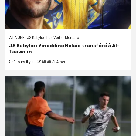
A LA UNE
JS Kabylie
Les Verts
Mercato
JS Kabylie : Zineddine Belaïd transféré à Al-
Taawoun
3 jours il y a
Ali Ait Si Amer