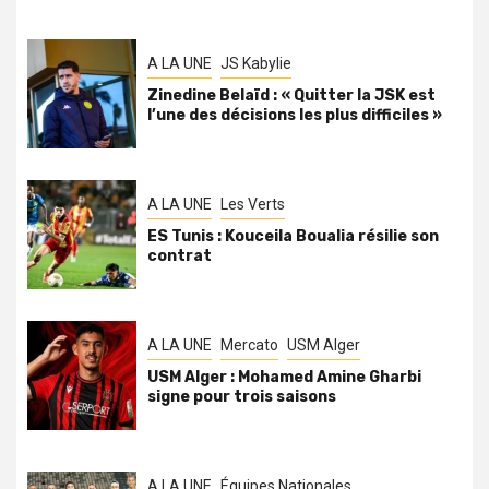
A LA UNE
JS Kabylie
Zinedine Belaïd : « Quitter la JSK est
l’une des décisions les plus difficiles »
A LA UNE
Les Verts
ES Tunis : Kouceila Boualia résilie son
contrat
A LA UNE
Mercato
USM Alger
USM Alger : Mohamed Amine Gharbi
signe pour trois saisons
A LA UNE
Équipes Nationales