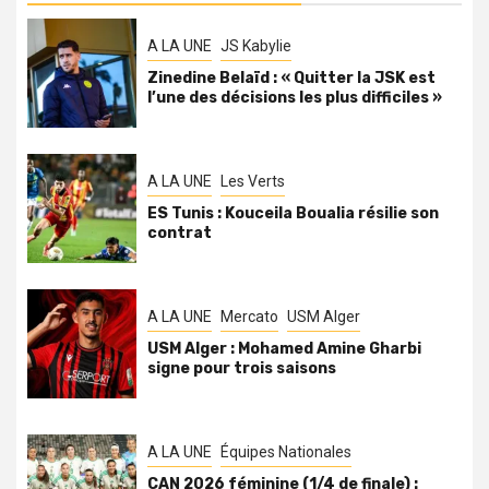
A LA UNE
JS Kabylie
Zinedine Belaïd : « Quitter la JSK est
l’une des décisions les plus difficiles »
A LA UNE
Les Verts
ES Tunis : Kouceila Boualia résilie son
contrat
A LA UNE
Mercato
USM Alger
USM Alger : Mohamed Amine Gharbi
signe pour trois saisons
A LA UNE
Équipes Nationales
CAN 2026 féminine (1/4 de finale) :