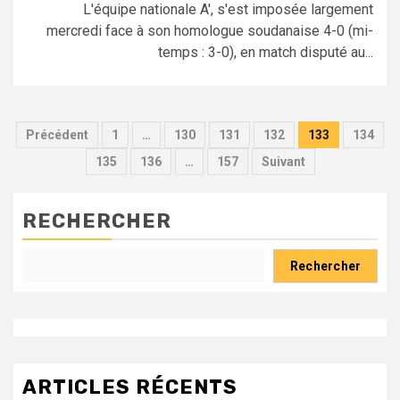
L'équipe nationale A', s'est imposée largement
mercredi face à son homologue soudanaise 4-0 (mi-
temps : 3-0), en match disputé au...
Pagination
Précédent
1
…
130
131
132
133
134
des
135
136
…
157
Suivant
publications
RECHERCHER
Rechercher
ARTICLES RÉCENTS