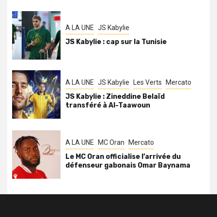
A LA UNE
JS Kabylie
JS Kabylie : cap sur la Tunisie
A LA UNE
JS Kabylie
Les Verts
Mercato
JS Kabylie : Zineddine Belaïd
transféré à Al-Taawoun
A LA UNE
MC Oran
Mercato
Le MC Oran officialise l’arrivée du
défenseur gabonais Omar Baynama