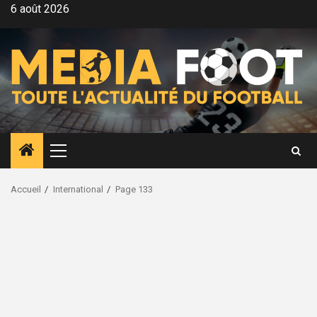
Aller
6 août 2026
au
contenu
Menu
principal
Accueil
International
Page 133