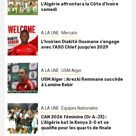
L’Algérie affrontera la Côte d’Ivoire
samedi
A LA UNE
Mercato
L’Ivoirien Diakité Ousmane s’engage
avec l’ASO Chlef jusqu’en 2029
A LA UNE
USM Alger
USM Alger : Arezki Remmane succède
à Lamine Kebir
A LA UNE
Équipes Nationales
CAN 2026 féminine (Gr A-J3) :
L’Algérie bat le Kenya 2-0 et se
qualifie pour les quarts de finale