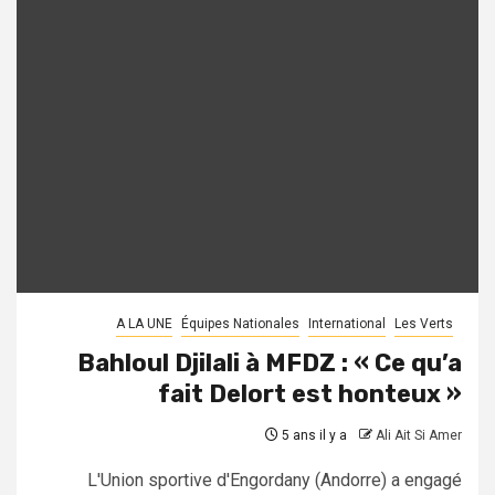
A LA UNE
Équipes Nationales
International
Les Verts
Bahloul Djilali à MFDZ : « Ce qu’a
fait Delort est honteux »
5 ans il y a
Ali Ait Si Amer
L'Union sportive d'Engordany (Andorre) a engagé