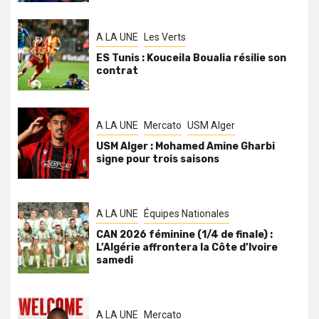
A LA UNE
Les Verts
ES Tunis : Kouceila Boualia résilie son
contrat
A LA UNE
Mercato
USM Alger
USM Alger : Mohamed Amine Gharbi
signe pour trois saisons
A LA UNE
Équipes Nationales
CAN 2026 féminine (1/4 de finale) :
L’Algérie affrontera la Côte d’Ivoire
samedi
A LA UNE
Mercato