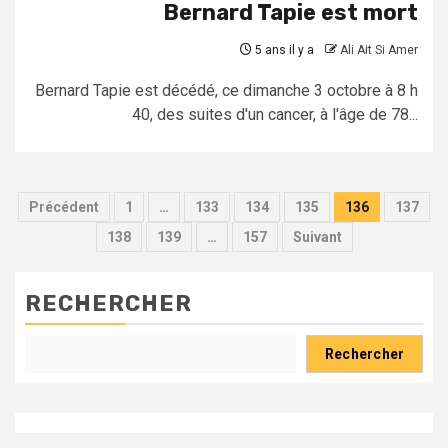
Bernard Tapie est mort
5 ans il y a
Ali Ait Si Amer
Bernard Tapie est décédé, ce dimanche 3 octobre à 8 h
40, des suites d'un cancer, à l'âge de 78...
Pagination
Précédent
1
…
133
134
135
136
137
des
138
139
…
157
Suivant
publications
RECHERCHER
Rechercher