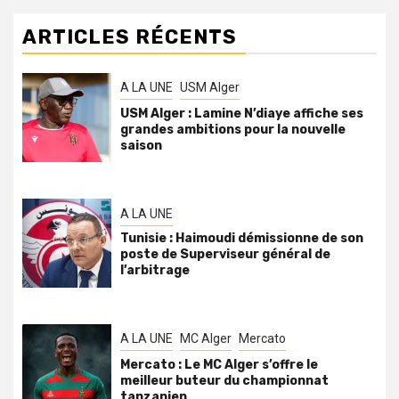
ARTICLES RÉCENTS
A LA UNE
USM Alger
USM Alger : Lamine N’diaye affiche ses
grandes ambitions pour la nouvelle
saison
A LA UNE
Tunisie : Haimoudi démissionne de son
poste de Superviseur général de
l’arbitrage
A LA UNE
MC Alger
Mercato
Mercato : Le MC Alger s’offre le
meilleur buteur du championnat
tanzanien