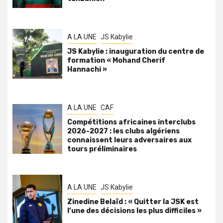
A LA UNE
JS Kabylie
JS Kabylie : inauguration du centre de
formation « Mohand Cherif
Hannachi »
A LA UNE
CAF
Compétitions africaines interclubs
2026-2027 : les clubs algériens
connaissent leurs adversaires aux
tours préliminaires
A LA UNE
JS Kabylie
Zinedine Belaïd : « Quitter la JSK est
l’une des décisions les plus difficiles »