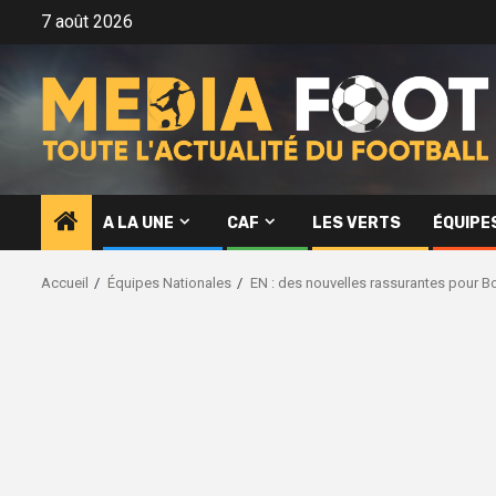
Aller
7 août 2026
au
contenu
A LA UNE
CAF
LES VERTS
ÉQUIPE
Accueil
Équipes Nationales
EN : des nouvelles rassurantes pour 