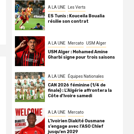
A LA UNE
Les Verts
ES Tunis : Kouceila Boualia
résilie son contrat
A LA UNE
Mercato
USM Alger
USM Alger : Mohamed Amine
Gharbi signe pour trois saisons
A LA UNE
Équipes Nationales
CAN 2026 féminine (1/4 de
finale) : L’Algérie affrontera la
Côte d’Ivoire samedi
A LA UNE
Mercato
L’Ivoirien Diakité Ousmane
s’engage avec l’ASO Chlef
jusqu’en 2029