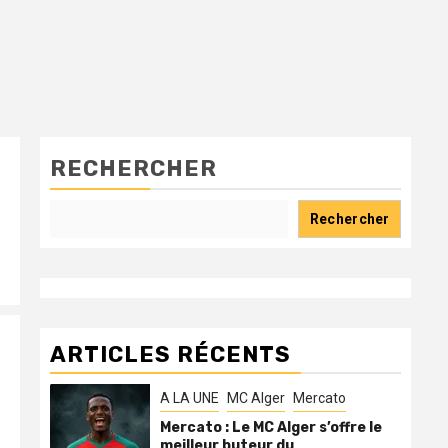
RECHERCHER
Rechercher
ARTICLES RÉCENTS
A LA UNE
MC Alger
Mercato
Mercato : Le MC Alger s’offre le
meilleur buteur du