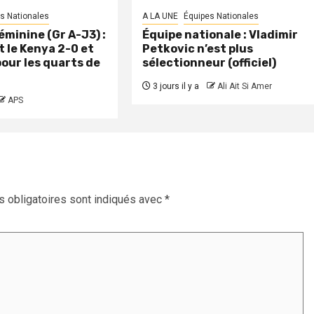
s Nationales
A LA UNE
Équipes Nationales
minine (Gr A-J3) :
Équipe nationale : Vladimir
t le Kenya 2-0 et
Petkovic n’est plus
pour les quarts de
sélectionneur (officiel)
3 jours il y a
Ali Ait Si Amer
APS
 obligatoires sont indiqués avec
*