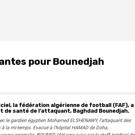
rantes pour Bounedjah
iel, la fédération algérienne de football (FAF), a
at de santé de l’attaquant, Baghdad Bounedjah.
avec le gardien égyptien Mohamed ELSHENAWY, l’attaquant des
 à la mi-temps. Evacué à l’hôpital HAMAD de Doha,
ucune anomalie. BOUNEDJAH sera suivi par le staff médical de