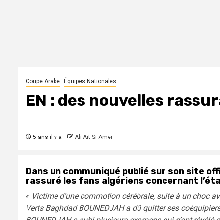
Coupe Arabe
Équipes Nationales
EN : des nouvelles rassu
5 ans il y a
Ali Ait Si Amer
Dans un communiqué publié sur son site offic
rassuré les fans algériens concernant l’ét
«
Victime d’une commotion cérébrale, suite à un choc 
Verts Baghdad BOUNEDJAH a dû quitter ses coéquipiers
BOUNEDJAH a subi plusieurs examens qui n’ont révélé a