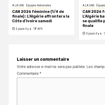
A LA UNE
Équipes Nationales
A LA UNE
Équipe
CAN 2026 féminine (1/4 de
CAN 2026 fé
finale) : L’Algérie affrontera la
L’Algérie ba
Côte d’Ivoire samedi
se qualifie 
finale
2 jours il y a
APS
3 jours il y a
Laisser un commentaire
Votre adresse e-mail ne sera pas publiée.
Les champs
Commentaire
*