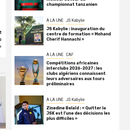
championnat tanzanien
A LA UNE
JS Kabylie
JS Kabylie : inauguration du
t
centre de formation « Mohand
p
Cherif Hannachi »
»
A LA UNE
CAF
Compétitions africaines
interclubs 2026-2027 : les
clubs algériens connaissent
leurs adversaires aux tours
préliminaires
A LA UNE
JS Kabylie
Zinedine Belaïd : « Quitter la
JSK est l’une des décisions les
plus difficiles »