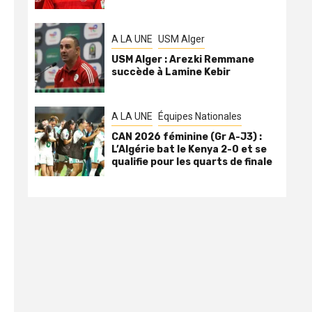
A LA UNE
USM Alger
USM Alger : Arezki Remmane
succède à Lamine Kebir
A LA UNE
Équipes Nationales
CAN 2026 féminine (Gr A-J3) :
L’Algérie bat le Kenya 2-0 et se
qualifie pour les quarts de finale