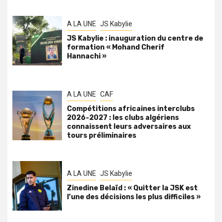
A LA UNE
JS Kabylie
JS Kabylie : inauguration du centre de
formation « Mohand Cherif
Hannachi »
A LA UNE
CAF
Compétitions africaines interclubs
2026-2027 : les clubs algériens
connaissent leurs adversaires aux
tours préliminaires
A LA UNE
JS Kabylie
Zinedine Belaïd : « Quitter la JSK est
l’une des décisions les plus difficiles »