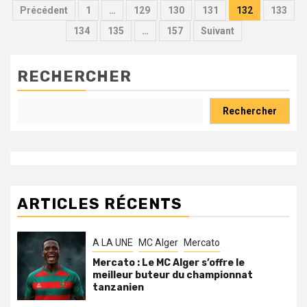
Pagination
Précédent
1
…
129
130
131
132
133
des
134
135
…
157
Suivant
publications
RECHERCHER
Rechercher
ARTICLES RÉCENTS
A LA UNE
MC Alger
Mercato
Mercato : Le MC Alger s’offre le
meilleur buteur du championnat
tanzanien