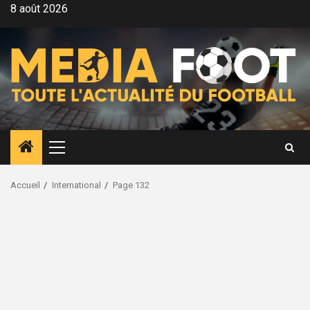
Aller
8 août 2026
au
contenu
Menu
principal
Accueil
International
Page 132