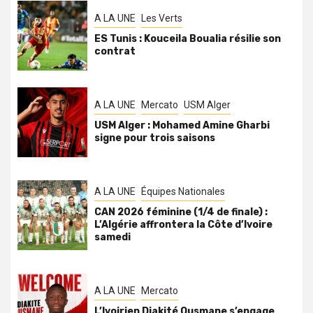
A LA UNE
Les Verts
ES Tunis : Kouceila Boualia résilie son
contrat
A LA UNE
Mercato
USM Alger
USM Alger : Mohamed Amine Gharbi
signe pour trois saisons
A LA UNE
Équipes Nationales
CAN 2026 féminine (1/4 de finale) :
L’Algérie affrontera la Côte d’Ivoire
samedi
A LA UNE
Mercato
L’Ivoirien Diakité Ousmane s’engage